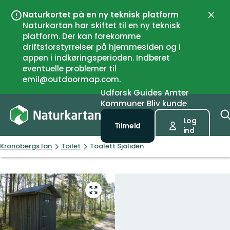
Naturkortet på en ny teknisk platform
Luk
Naturkartan har skiftet til en ny teknisk
platform. Der kan forekomme
driftsforstyrrelser på hjemmesiden og i
appen i indkøringsperioden. Indberet
eventuelle problemer til
emil@outdoormap.com.
Udforsk
Guides
Amter
Kommuner
Bliv kunde
Log
Tilmeld
ind
Kronobergs län
Toilet
Toalett Sjöliden
Gå
til
fuld
skærm