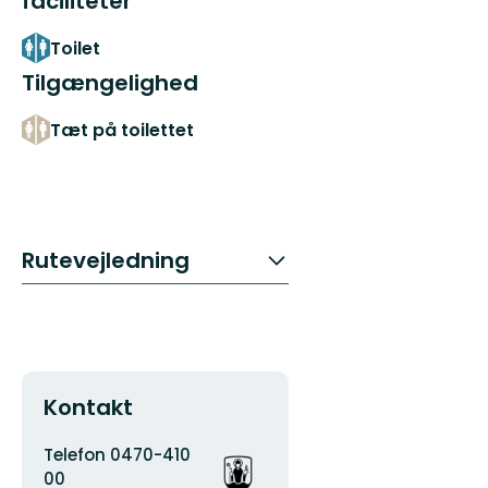
faciliteter
Toilet
Tilgængelighed
Tæt på toilettet
Rutevejledning
Kontakt
Adresse
Organisationens
Telefon 0470-410
logotype
00