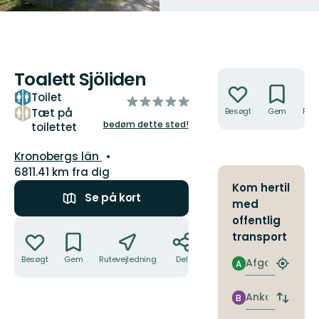
Toalett Sjöliden
Handlinger
Toilet
ud
Tæt på
Besøgt
Gem
Rute
af
bedøm dette sted!
toilettet
5
stjerner
Amt:
Kronobergs län
6811.41 km fra dig
Kom hertil
Se på kort
med
offentlig
Handlinger
transport
Besøgt
Gem
Rutevejledning
Del
Afgang
A
Find
det
nærme
Ankomst
B
Skift
stoppe
afgang