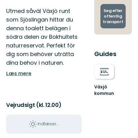
og
Beskrivelse
ankoms
Utmed såväl Växjö runt
Søg efter
offentlig
som Sjöslingan hittar du
transport
denna toalett belägen i
södra delen av Bokhultets
naturreservat. Perfekt för
Guides
dig som behöver uträtta
dina behov i naturen.
Læs mere
Växjö
kommun
Hitta
Vejrudsigt (kl. 12.00)
ut
i
hela
Växjö
Indlæser...
med
sköna