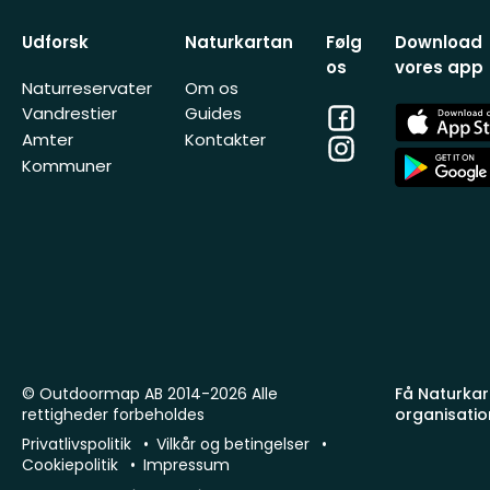
Udforsk
Naturkartan
Følg
Download
os
vores app
Naturreservater
Om os
Facebook
App
Vandrestier
Guides
Store
Amter
Kontakter
Instagram
App
Kommuner
Store
© Outdoormap AB 2014-2026 Alle
Få Naturkart
rettigheder forbeholdes
organisatio
Privatlivspolitik
Vilkår og betingelser
Cookiepolitik
Impressum