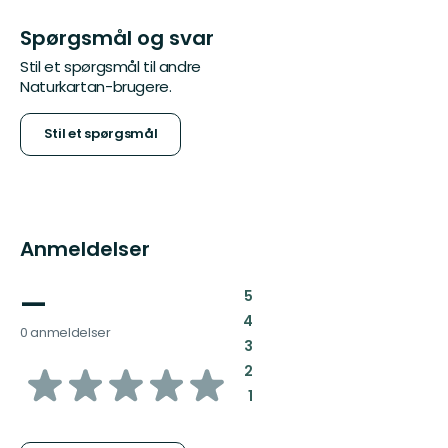
Spørgsmål og svar
Stil et spørgsmål til andre
Naturkartan-brugere.
Stil et spørgsmål
Anmeldelser
—
:
5
:
4
0 anmeldelser
:
3
ud
:
2
:
1
af