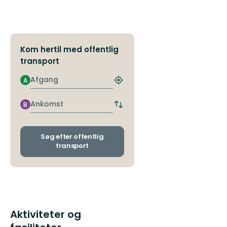
naturupplevelse...
Kom hertil med offentlig
transport
Afgang
A
Find
det
nærmeste
Ankomst
B
Skift
stoppested
afgangs-
og
ankomststoppesteder
Søg efter offentlig
transport
Aktiviteter og