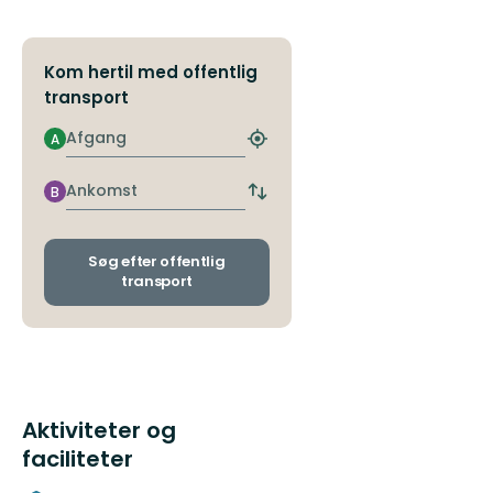
dig
som
he...
Kom hertil med offentlig
transport
Afgang
A
Find
det
nærmeste
Ankomst
B
Skift
stoppested
afgangs-
og
ankomststoppesteder
Søg efter offentlig
transport
Aktiviteter og
faciliteter