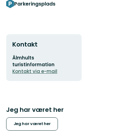
Parkeringsplads
Kontakt
E-
Älmhults
mailadresse
turistinformation
Kontakt via e-mail
Jeg har været her
Jeg har været her