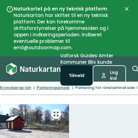
Naturkortet på en ny teknisk platform
Luk
Naturkartan har skiftet til en ny teknisk
platform. Der kan forekomme
driftsforstyrrelser på hjemmesiden og i
appen i indkøringsperioden. Indberet
eventuelle problemer til
emil@outdoormap.com.
Udforsk
Guides
Amter
Kommuner
Bliv kunde
Log
Tilmeld
ind
Kronobergs län
Parkeringsplads
Parkering för rörelsehindrade i
Gå
til
fuld
skærm