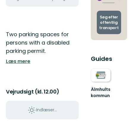
Skift
stoppe
afgang
og
ankoms
Søg efter
offentlig
transport
Beskrivelse
Two parking spaces for
persons with a disabled
parking permit.
Guides
Læs mere
Älmhults
Vejrudsigt (kl. 12.00)
kommun
Välkommen
till
Indlæser...
Älmhults
natur
-
känn