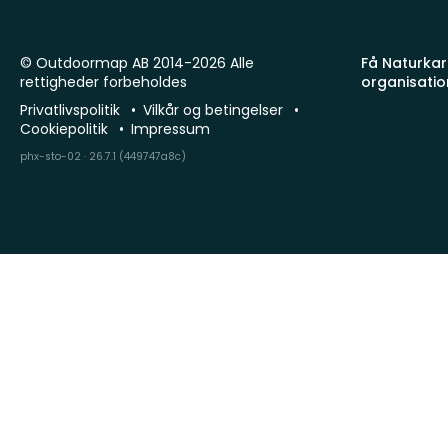
© Outdoormap AB 2014-2026 Alle
Få Naturkart
rettigheder forbeholdes
organisatio
Privatlivspolitik
Vilkår og betingelser
Cookiepolitik
Impressum
phx-sto-02 · 26.7.1 (449747a8c)