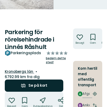
Parkering för
Handlinger
rörelsehindrade i
Besøgt
Gem
Rute
Linnés Råshult
ud
Parkeringsplads
af
bedøm dette
5
sted!
stjerner
Kom hertil
Amt:
Kronobergs län
med
6792.99 km fra dig
offentlig
transport
Se på kort
Afgang
Handlinger
A
Find
det
nærme
Ankomst
B
Besøgt
Gem
Rutevejledning
Del