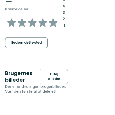
—
:
4
0 anmeldelser
:
3
ud
:
2
:
1
af
5
Bedøm dette sted
stjerner
Brugernes
Tilføj
billeder
billeder
Der er endnu ingen brugerbilleder.
Vær den første til at dele et!