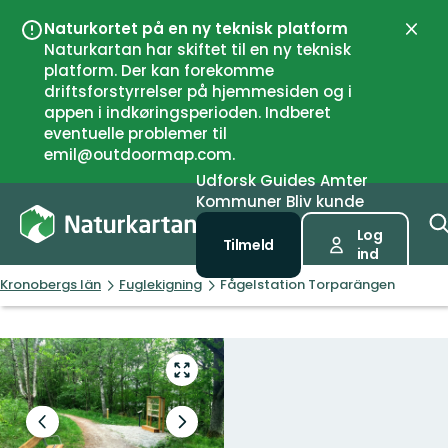
Naturkortet på en ny teknisk platform
Luk
Naturkartan har skiftet til en ny teknisk
platform. Der kan forekomme
driftsforstyrrelser på hjemmesiden og i
appen i indkøringsperioden. Indberet
eventuelle problemer til
emil@outdoormap.com.
Udforsk
Guides
Amter
Kommuner
Bliv kunde
Log
Tilmeld
ind
Kronobergs län
Fuglekigning
Fågelstation Torparängen
Gå
til
fuld
Forrige
Næste
skærm
slide
slide