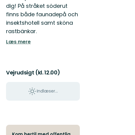
dig! På stråket söderut
finns både faunadepå och
insektshotell samt sköna
rastbänkar.
Læs mere
Vejrudsigt (kl. 12.00)
Indlæser...
Kom hertil med offentlig