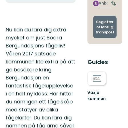
nærme
Ankomst
B
Skift
stoppe
afgang
og
ankoms
Søg efter
offentlig
Beskrivelse
Nu kan du lära dig extra
transport
mycket om just Södra
Bergundasjöns fågelliv!
Våren 2017 satsade
kommunen lite extra på att
Guides
ge besökare kring
Bergundasjön en
fantastisk fågelupplevelse
Växjö
i en helt ny klass. Här hittar
kommun
du nämligen ett fågelskåp
Hitta
med statyer av olika
ut
i
fågelarter. Du kan lära dig
hela
namnen på fåglarna såväl
Växjö