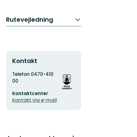
Rutevejledning
Kontakt
Adresse
Organisationens
Telefon 0470-410
logotype
00
E-
Kontaktcenter
mailadresse
Kontakt via e-mail