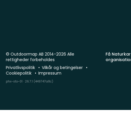
© Outdoormap AB 2014-2026 Alle
Få Naturkart
rettigheder forbeholdes
organisatio
Privatlivspolitik
Vilkår og betingelser
Cookiepolitik
Impressum
phx-sto-01 · 26.7.1 (449747a8c)