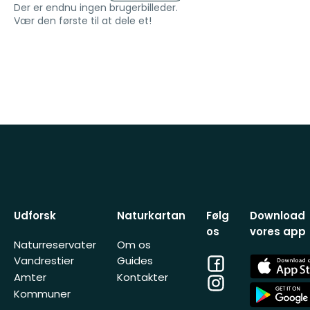
Der er endnu ingen brugerbilleder.
Vær den første til at dele et!
Udforsk
Naturkartan
Følg
Download
os
vores app
Naturreservater
Om os
Facebook
App
Vandrestier
Guides
Store
Amter
Kontakter
Instagram
App
Kommuner
Store