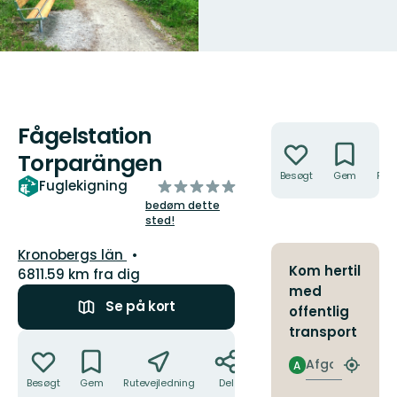
Fågelstation
Handlinger
Torparängen
Besøgt
Gem
Rute
ud
Fuglekigning
af
bedøm dette
sted!
5
stjerner
Amt:
Kronobergs län
Kom hertil
6811.59 km fra dig
med
Se på kort
offentlig
transport
Handlinger
Afgang
A
Find
Besøgt
Gem
Rutevejledning
Del
det