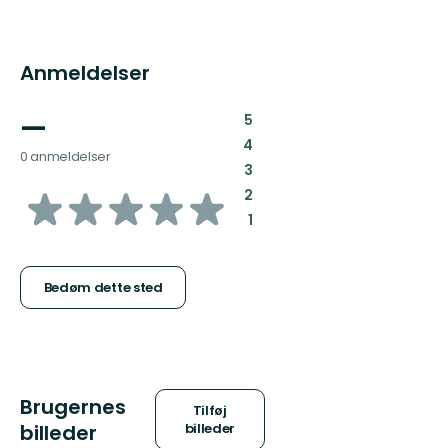
Anmeldelser
—
:
5
:
4
0 anmeldelser
:
3
ud
:
2
:
1
af
5
Bedøm dette sted
stjerner
Brugernes
Tilføj
billeder
billeder