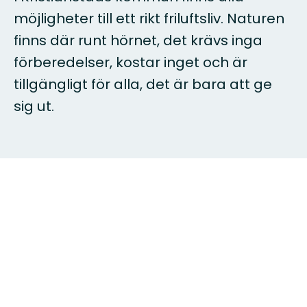
möjligheter till ett rikt friluftsliv. Naturen
finns där runt hörnet, det krävs inga
förberedelser, kostar inget och är
tillgängligt för alla, det är bara att ge
sig ut.
Udforsk
Naturkartan
Følg
Download
os
vores app
Naturreservater
Om os