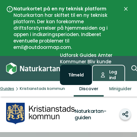
Naturkortet på en ny teknisk platform
Luk
Naturkartan har skiftet til en ny teknisk
platform. Der kan forekomme
driftsforstyrrelser på hjemmesiden og i
appen i indkøringsperioden. Indberet
eventuelle problemer til
emil@outdoormap.com.
Udforsk
Guides
Amter
Kommuner
Bliv kunde
Log
Tilmeld
ind
Discover
Miniguider
Guides
Kristianstads kommun
Kristianstads
Naturkartan-
kommun
Del
guiden