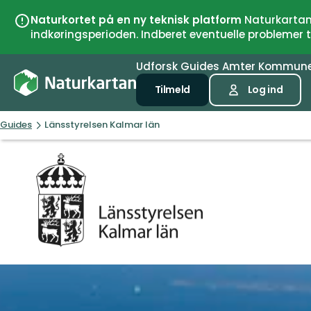
Naturkortet på en ny teknisk platform
Naturkartan 
indkøringsperioden. Indberet eventuelle problemer
Udforsk
Guides
Amter
Kommun
Tilmeld
Log ind
Guides
Länsstyrelsen Kalmar län
Länsstyrelsen
Kalmar
län