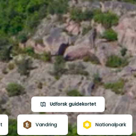
Udforsk guidekortet
t
Vandring
Nationalpark