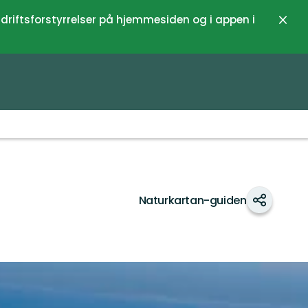
 driftsforstyrrelser på hjemmesiden og i appen i
Luk
Naturkartan-guiden
Del