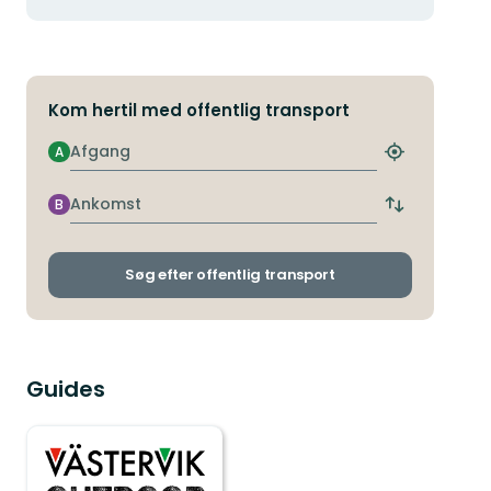
Kom hertil med offentlig transport
Afgang
A
Find
det
nærmeste
Ankomst
B
Skift
stoppested
afgangs-
og
ankomststop
Søg efter offentlig transport
Guides