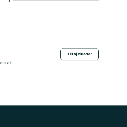
:
1
Tilføj billeder
ele et!