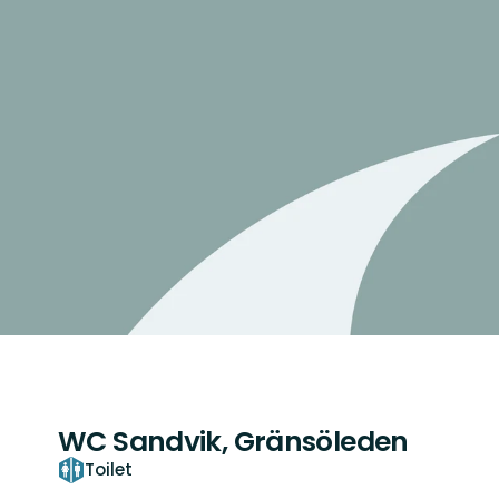
WC Sandvik, Gränsöleden
Toilet