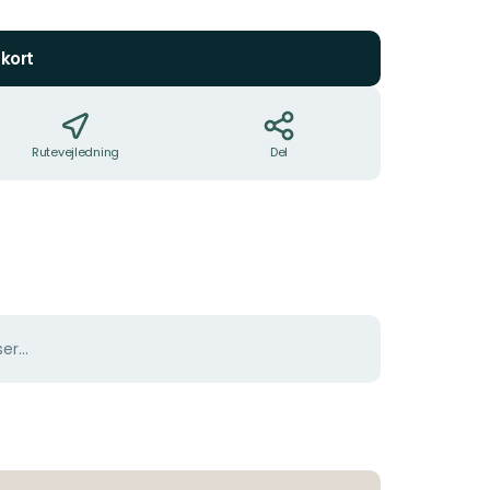
5
stjerner
kort
Rutevejledning
Del
er...