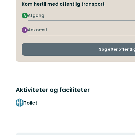
Kom hertil med offentlig transport
Afgang
A
Ankomst
B
Søg efter offentli
Aktiviteter og faciliteter
Toilet