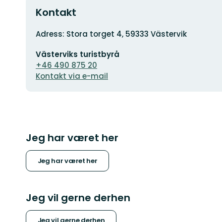
Kontakt
Adresse
Adress: Stora torget 4, 59333 Västervik
E-
Västerviks turistbyrå
mailadresse
+46 490 875 20
Kontakt via e-mail
Jeg har været her
Jeg har været her
Jeg vil gerne derhen
Jeg vil gerne derhen