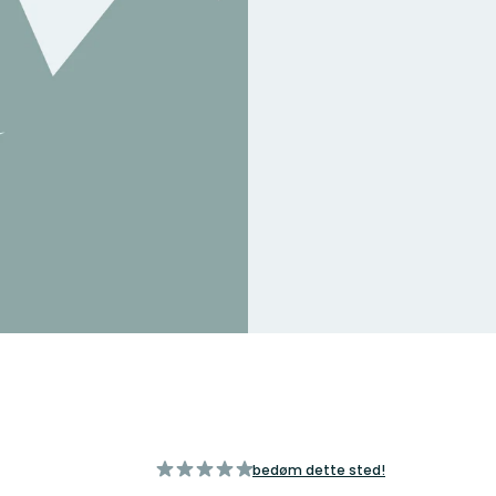
ud
bedøm dette sted!
af