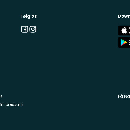
Følg os
Down
Facebook
Instagram
App
Stor
App
Stor
es
Få Na
Impressum