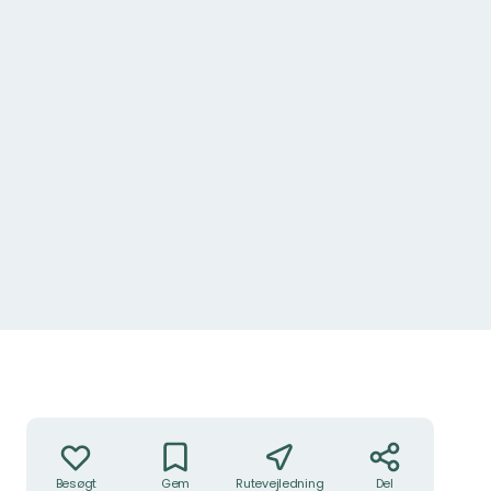
Handlinger
Besøgt
Gem
Rutevejledning
Del