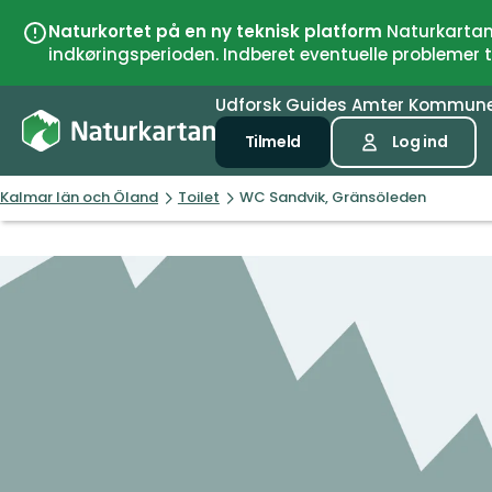
Naturkortet på en ny teknisk platform
Naturkartan 
indkøringsperioden. Indberet eventuelle problemer
Udforsk
Guides
Amter
Kommun
Tilmeld
Log ind
Kalmar län och Öland
Toilet
WC Sandvik, Gränsöleden