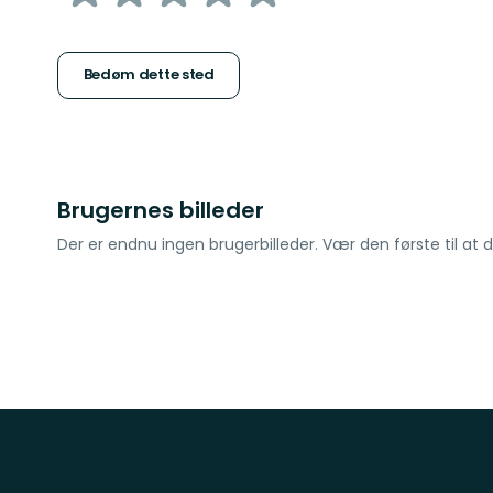
af
5
Bedøm dette sted
stjerner
Brugernes billeder
Der er endnu ingen brugerbilleder. Vær den første til at d