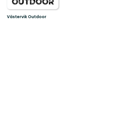
Västervik Outdoor
Upptäck
Västerviks
oslagbara
natur.
En
er
guide
ti...