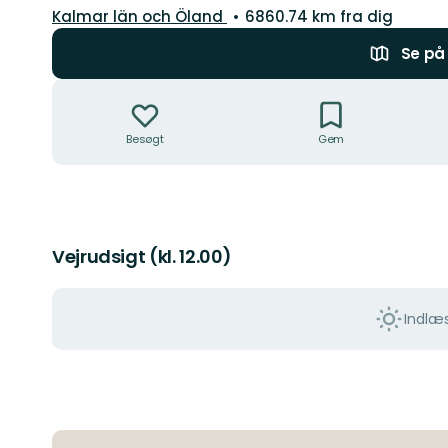
Amt:
Kalmar län och Öland
6860.74 km fra dig
Se på 
Handlinger
Besøgt
Gem
Vejrudsigt (kl. 12.00)
Indlæs