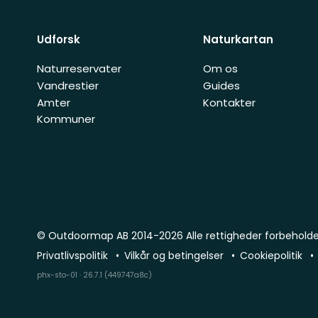
Udforsk
Naturkartan
Naturreservater
Om os
Vandrestier
Guides
Amter
Kontakter
Kommuner
© Outdoormap AB 2014-2026 Alle rettigheder forbehold
Privatlivspolitik
Vilkår og betingelser
Cookiepolitik
phx-sto-01 · 26.7.1 (449747a8c)