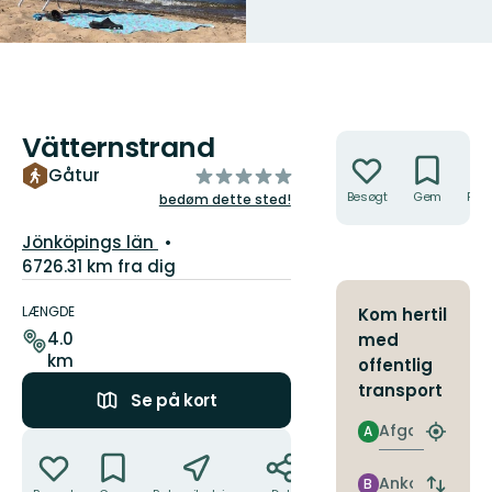
Vätternstrand
Handlinger
ud
Gåtur
af
Besøgt
Gem
Rute
bedøm dette sted!
5
Amt:
Jönköpings län
stjerner
6726.31 km fra dig
Ruteoplysninger
LÆNGDE
Kom hertil
4.0
med
km
offentlig
transport
Se på kort
Afgang
A
Handlinger
Find
det
nærme
Ankomst
B
Skift