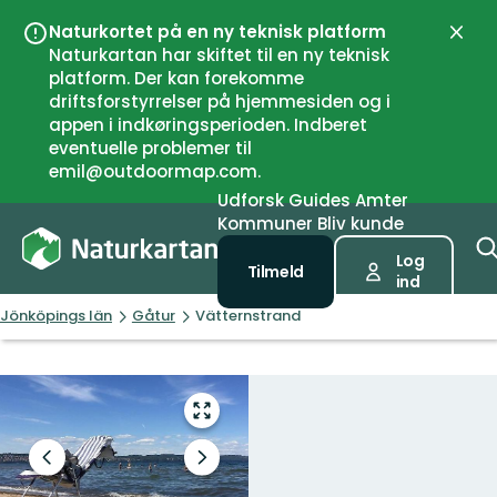
Naturkortet på en ny teknisk platform
Luk
Naturkartan har skiftet til en ny teknisk
platform. Der kan forekomme
driftsforstyrrelser på hjemmesiden og i
appen i indkøringsperioden. Indberet
eventuelle problemer til
emil@outdoormap.com.
Udforsk
Guides
Amter
Kommuner
Bliv kunde
Log
Tilmeld
ind
Jönköpings län
Gåtur
Vätternstrand
Gå
til
fuld
Forrige
Næste
skærm
slide
slide