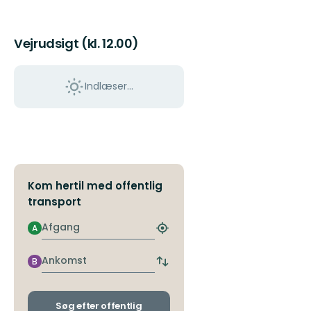
kommun!
Vejrudsigt (kl. 12.00)
Indlæser...
Kom hertil med offentlig
transport
Afgang
A
Find
det
nærmeste
Ankomst
B
Skift
stoppested
afgangs-
og
ankomststoppesteder
Søg efter offentlig