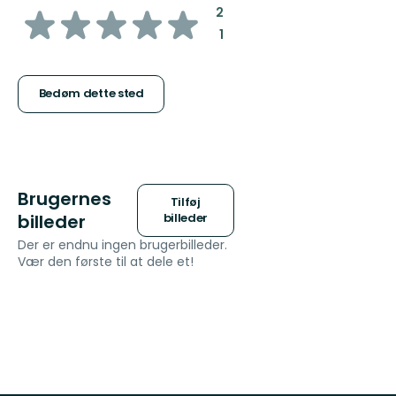
ud
:
2
:
1
af
5
Bedøm dette sted
stjerner
Brugernes
Tilføj
billeder
billeder
Der er endnu ingen brugerbilleder.
Vær den første til at dele et!