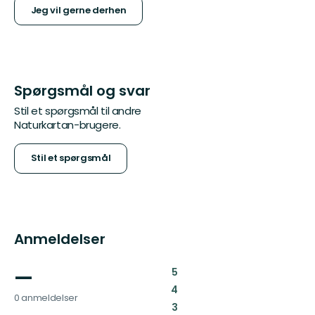
Jeg vil gerne derhen
Spørgsmål og svar
Stil et spørgsmål til andre
Naturkartan-brugere.
Stil et spørgsmål
Anmeldelser
—
:
5
:
4
0 anmeldelser
:
3