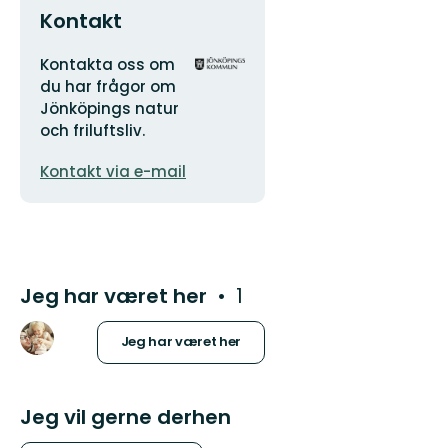
Kontakt
Adresse
Organisationens
Kontakta oss om
logotype
du har frågor om
Jönköpings natur
och friluftsliv.
E-
Kontakt via e-mail
mailadresse
Jeg har været her
1
Jeg har været her
Jeg vil gerne derhen