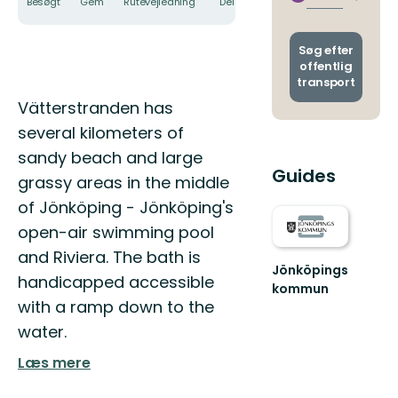
Besøgt
Gem
Rutevejledning
Del
stoppe
afgang
og
ankoms
Søg efter
offentlig
transport
Beskrivelse
Vätterstranden has
several kilometers of
sandy beach and large
Guides
grassy areas in the middle
of Jönköping - Jönköping's
open-air swimming pool
and Riviera. The bath is
Jönköpings
handicapped accessible
kommun
Din
with a ramp down to the
guide
water.
till
naturen
Læs mere
i
Jönköpings