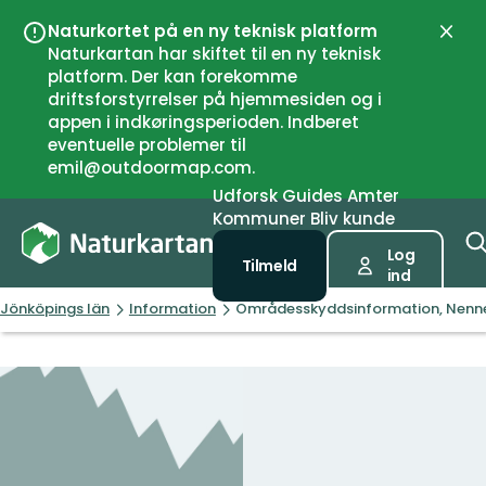
Naturkortet på en ny teknisk platform
Luk
Naturkartan har skiftet til en ny teknisk
platform. Der kan forekomme
driftsforstyrrelser på hjemmesiden og i
appen i indkøringsperioden. Indberet
eventuelle problemer til
emil@outdoormap.com.
Udforsk
Guides
Amter
Kommuner
Bliv kunde
Log
Tilmeld
ind
Jönköpings län
Information
Områdesskyddsinformation, Nen