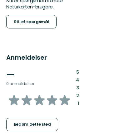
Stil et spørgsmål til andre
Naturkartan-brugere.
Stil et spørgsmål
Anmeldelser
—
:
5
:
4
0 anmeldelser
:
3
ud
:
2
:
1
af
5
Bedøm dette sted
stjerner