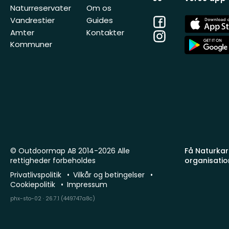
Naturreservater
Om os
Facebook
App
Vandrestier
Guides
Store
Amter
Kontakter
Instagram
App
Kommuner
Store
© Outdoormap AB 2014-2026 Alle
Få Naturkart
rettigheder forbeholdes
organisatio
Privatlivspolitik
Vilkår og betingelser
Cookiepolitik
Impressum
phx-sto-02 · 26.7.1 (449747a8c)