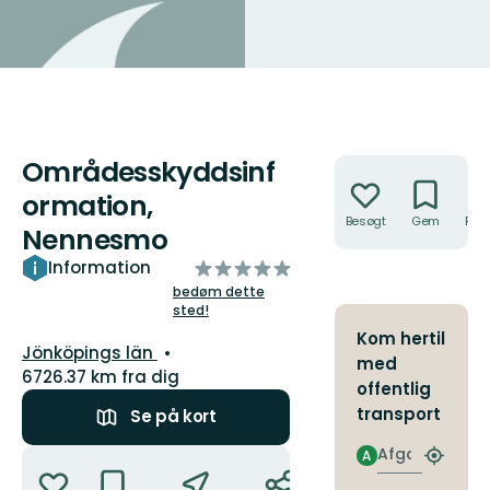
Områdesskyddsinf
Handlinger
ormation,
Besøgt
Gem
Rute
Nennesmo
ud
Information
af
bedøm dette
sted!
5
stjerner
Kom hertil
Amt:
Jönköpings län
med
6726.37 km fra dig
offentlig
transport
Se på kort
Afgang
Handlinger
A
Find
det