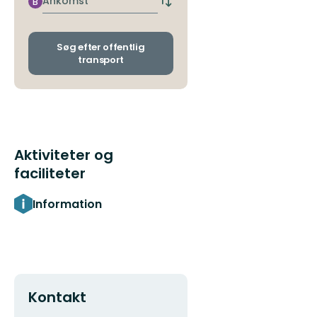
Ankomst
B
Skift
stoppested
afgangs-
og
ankomststoppesteder
Søg efter offentlig
transport
Aktiviteter og
faciliteter
Information
Kontakt