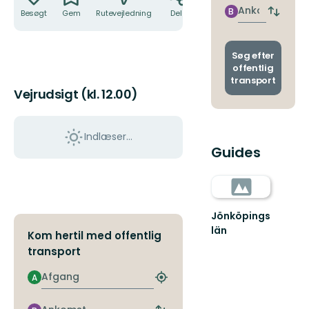
nærme
Ankomst
B
Besøgt
Gem
Rutevejledning
Del
Skift
stoppe
afgang
og
ankoms
Søg efter
offentlig
transport
Vejrudsigt (kl. 12.00)
Indlæser...
Guides
Jönköpings
län
Kom hertil med offentlig
transport
Afgang
A
Find
det
nærmeste