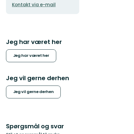
E-
Kontakt via e-mail
mailadresse
Jeg har været her
Jeg har været her
Jeg vil gerne derhen
Jeg vil gerne derhen
Spørgsmål og svar