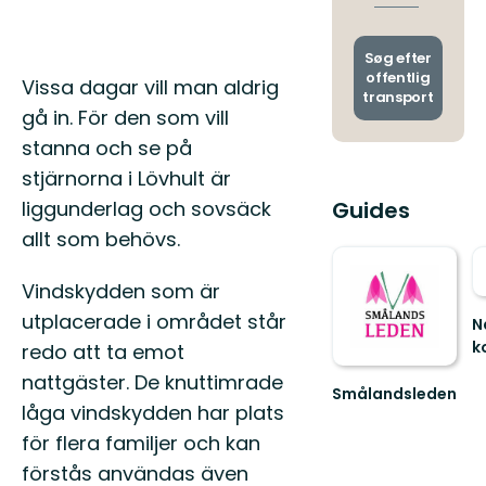
stoppe
afgang
og
ankoms
Søg efter
offentlig
Beskrivelse
Vissa dagar vill man aldrig
transport
gå in. För den som vill
stanna och se på
stjärnorna i Lövhult är
liggunderlag och sovsäck
Guides
allt som behövs.
Vindskydden som är
utplacerade i området står
N
k
redo att ta emot
U
nattgäster. De knuttimrade
Nä
Smålandsleden
–
låga vindskydden har plats
Upplev
Et
Smålands
för flera familjer och kan
A
omväxlande
S
förstås användas även
natur