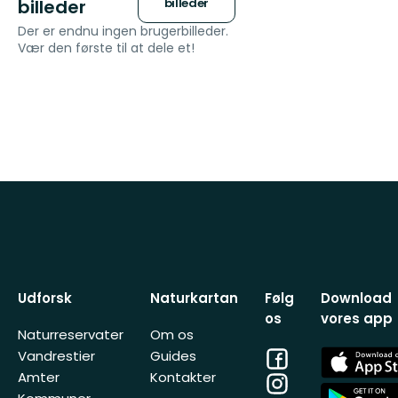
billeder
billeder
Der er endnu ingen brugerbilleder.
Vær den første til at dele et!
Udforsk
Naturkartan
Følg
Download
os
vores app
Naturreservater
Om os
Facebook
App
Vandrestier
Guides
Store
Amter
Kontakter
Instagram
App