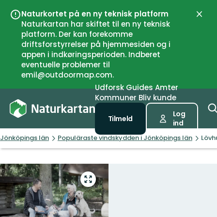
Naturkortet på en ny teknisk platform
Luk
Naturkartan har skiftet til en ny teknisk
platform. Der kan forekomme
driftsforstyrrelser på hjemmesiden og i
appen i indkøringsperioden. Indberet
eventuelle problemer til
emil@outdoormap.com.
Udforsk
Guides
Amter
Kommuner
Bliv kunde
Log
Tilmeld
ind
Jönköpings län
Populäraste vindskydden i Jönköpings län
Lövh
Gå
til
fuld
skærm