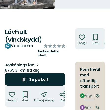
Lövhult
Handlinger
(vindskydd)
Besøgt
Gem
Rute
ud
Vindskærm
af
bedøm dette
sted!
5
stjerner
Amt:
Jönköpings län
Kom hertil
6765.31 km fra dig
med
Se på kort
offentlig
transport
Handlinger
Afgang
A
Find
Besøgt
Gem
Rutevejledning
Del
det
nærme
Ankomst
B
Skift