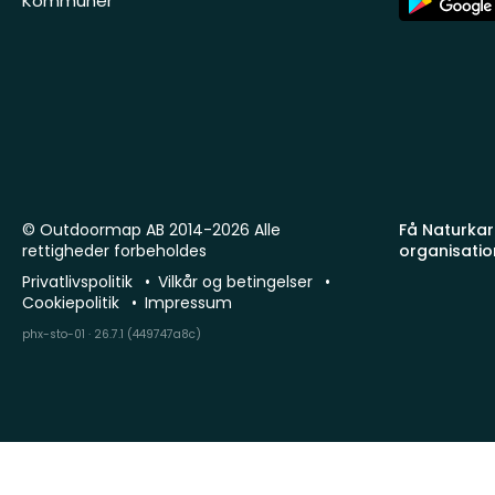
Kommuner
Store
© Outdoormap AB 2014-2026 Alle
Få Naturkart
rettigheder forbeholdes
organisatio
Privatlivspolitik
Vilkår og betingelser
Cookiepolitik
Impressum
phx-sto-01 · 26.7.1 (449747a8c)