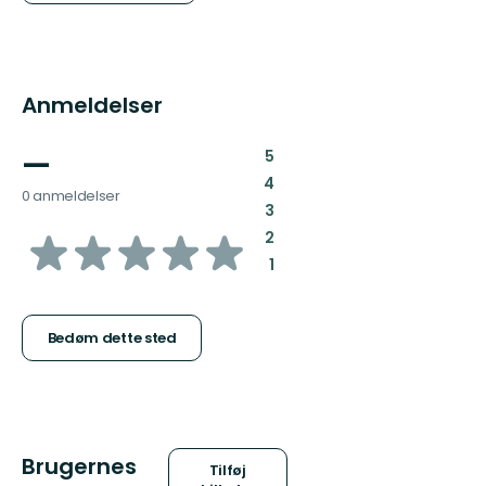
Anmeldelser
—
:
5
:
4
0 anmeldelser
:
3
ud
:
2
:
1
af
5
Bedøm dette sted
stjerner
Brugernes
Tilføj