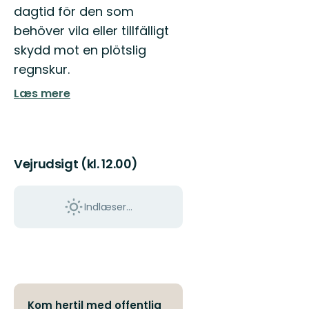
och
dagtid för den som
rika
behöver vila eller tillfälligt
kultu...
skydd mot en plötslig
regnskur.
Læs mere
Vejrudsigt (kl. 12.00)
Indlæser...
Kom hertil med offentlig