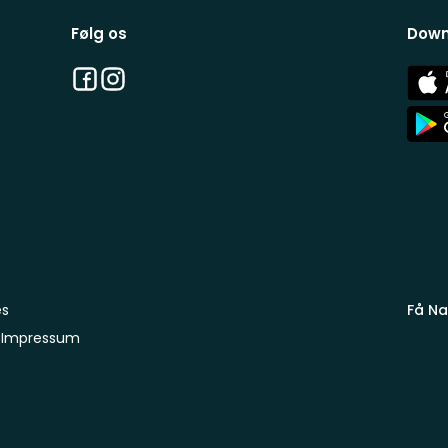
Følg os
Down
Facebook
Instagram
App
Stor
App
Stor
es
Få Na
Impressum