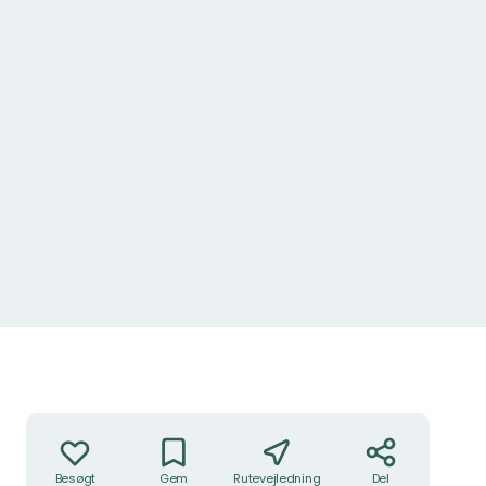
Handlinger
Besøgt
Gem
Rutevejledning
Del