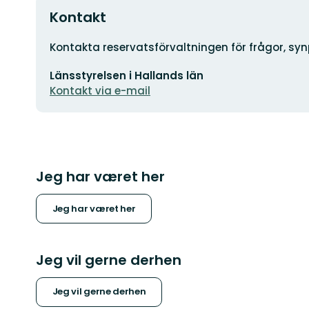
Kontakt
Adresse
Kontakta reservatsförvaltningen för frågor, sy
E-
Länsstyrelsen i Hallands län
mailadresse
Kontakt via e-mail
Jeg har været her
Jeg har været her
Jeg vil gerne derhen
Jeg vil gerne derhen