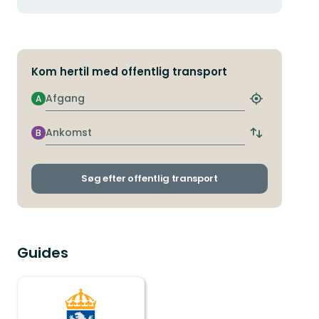
Kom hertil med offentlig transport
Afgang
A
Find
det
nærmeste
Ankomst
B
Skift
stoppested
afgangs-
og
ankomststop
Søg efter offentlig transport
Guides