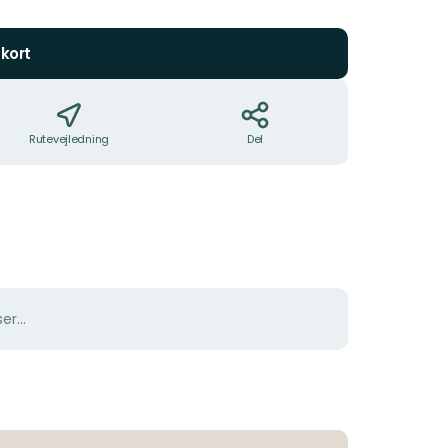
5
stjerner
kort
Rutevejledning
Del
er...