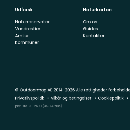
Udforsk
Naturkartan
Naturreservater
Om os
Vandrestier
Guides
Amter
Kontakter
Kommuner
© Outdoormap AB 2014-2026 Alle rettigheder forbehold
Privatlivspolitik
Vilkår og betingelser
Cookiepolitik
phx-sto-01 · 26.7.1 (449747a8c)