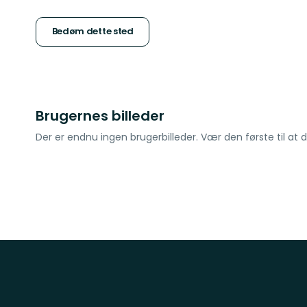
af
5
Bedøm dette sted
stjerner
Brugernes billeder
Der er endnu ingen brugerbilleder. Vær den første til at d