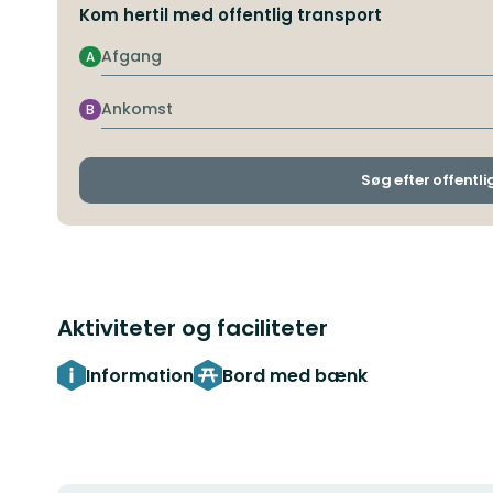
Kom hertil med offentlig transport
Afgang
A
Ankomst
B
Søg efter offentli
Aktiviteter og faciliteter
Information
Bord med bænk