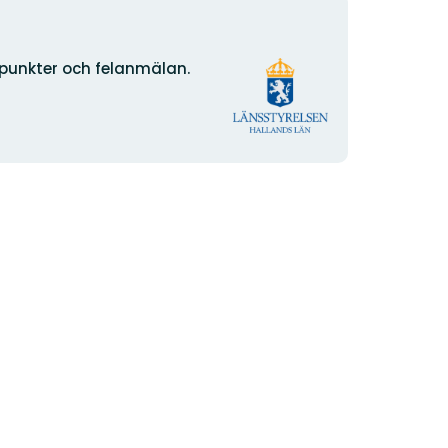
Organisationens
npunkter och felanmälan.
logotype