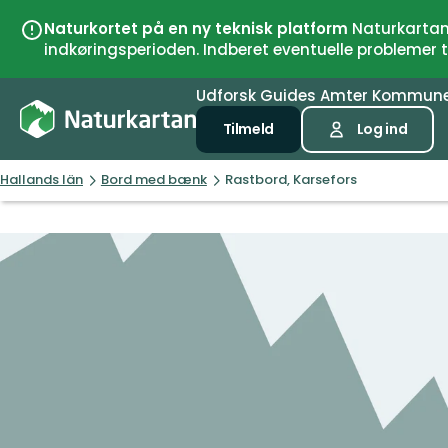
Naturkortet på en ny teknisk platform
Naturkartan 
indkøringsperioden. Indberet eventuelle problemer
Udforsk
Guides
Amter
Kommun
Tilmeld
Log ind
Hallands län
Bord med bænk
Rastbord, Karsefors