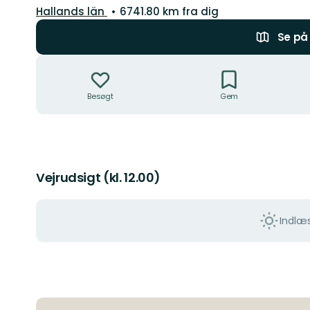
Amt:
Hallands län
6741.80 km fra dig
Se på 
Handlinger
Besøgt
Gem
Vejrudsigt (kl. 12.00)
Indlæs