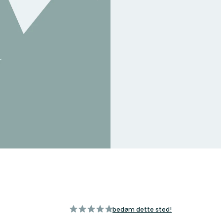
ud
bedøm dette sted!
af