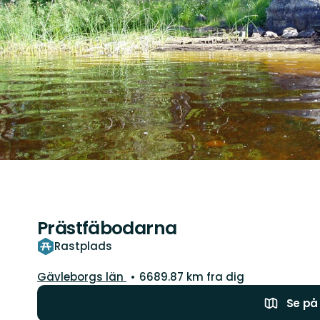
Prästfäbodarna
Rastplads
Amt:
Gävleborgs län
6689.87 km fra dig
Se på 