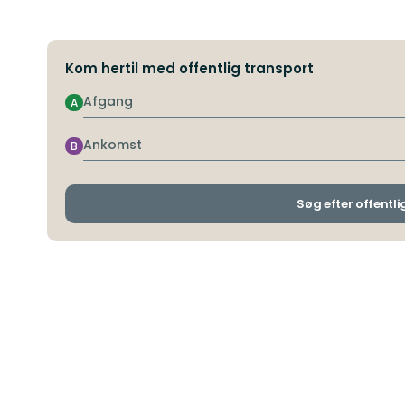
Kom hertil med offentlig transport
Afgang
A
Ankomst
B
Søg efter offentli