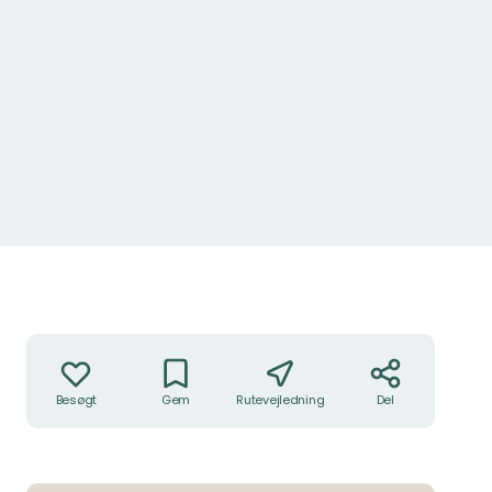
Handlinger
Besøgt
Gem
Rutevejledning
Del