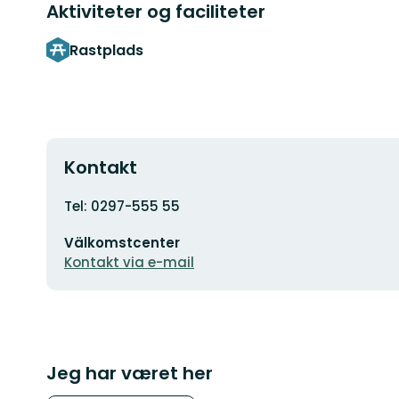
Aktiviteter og faciliteter
Rastplads
Kontakt
Adresse
Tel: 0297-555 55
E-
Välkomstcenter
mailadresse
Kontakt via e-mail
Jeg har været her