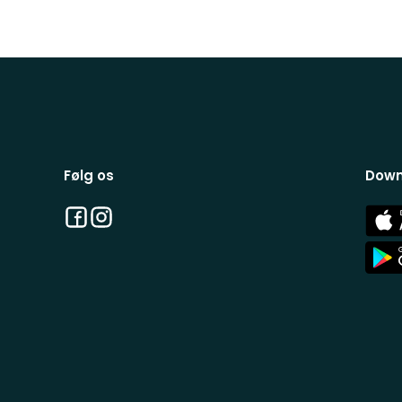
Følg os
Down
Facebook
Instagram
App
Stor
App
Stor