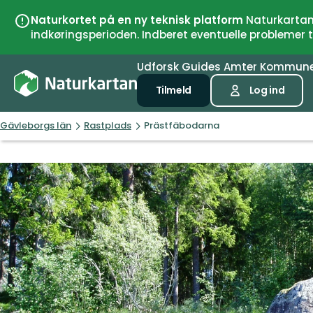
Naturkortet på en ny teknisk platform
Naturkartan 
indkøringsperioden. Indberet eventuelle problemer
Udforsk
Guides
Amter
Kommun
Tilmeld
Log ind
Gävleborgs län
Rastplads
Prästfäbodarna