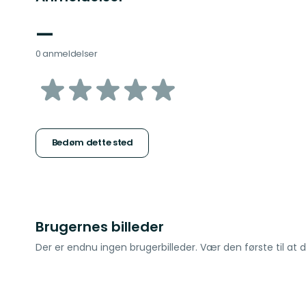
—
0 anmeldelser
ud
af
5
Bedøm dette sted
stjerner
Brugernes billeder
Der er endnu ingen brugerbilleder. Vær den første til at d