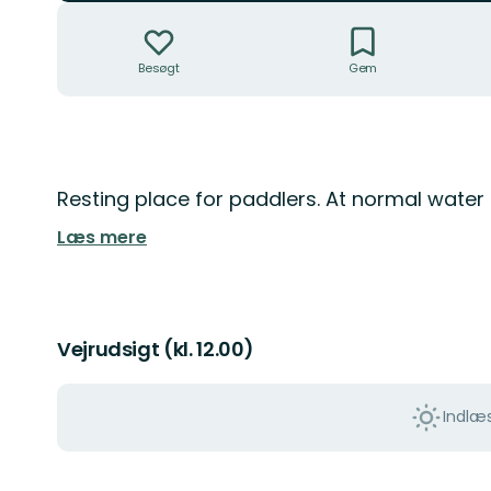
Handlinger
Besøgt
Gem
Beskrivelse
Resting place for paddlers. At normal water l
Læs mere
Vejrudsigt (kl. 12.00)
Indlæs