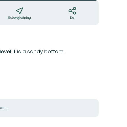
Rutevejledning
Del
evel it is a sandy bottom.
er...