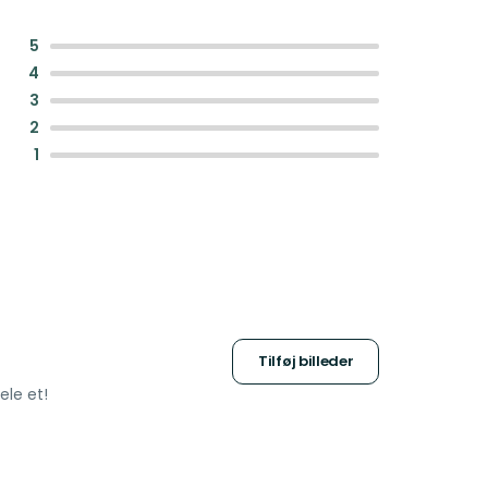
:
5
:
4
:
3
:
2
:
1
Tilføj billeder
ele et!