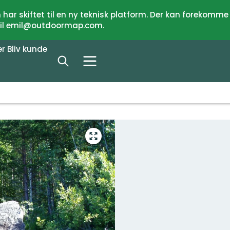
har skiftet til en ny teknisk platform. Der kan forekomme
 til emil@outdoormap.com.
er
Bliv kunde
Gå
til
fuld
skærm