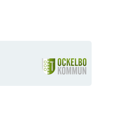
Organisationens
logotype