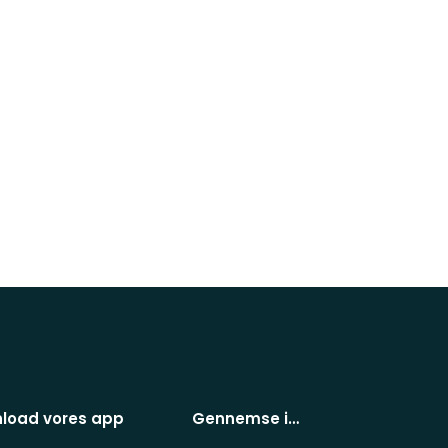
load vores app
Gennemse i…