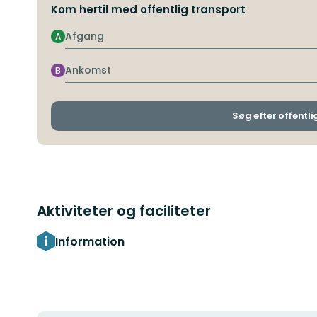
Kom hertil med offentlig transport
Afgang
A
Ankomst
B
Søg efter offentli
Aktiviteter og faciliteter
Information