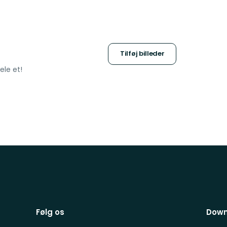
Tilføj billeder
ele et!
Følg os
Down