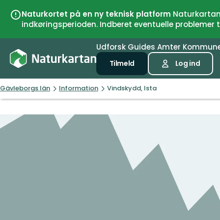
Naturkortet på en ny teknisk platform
Naturkartan 
indkøringsperioden. Indberet eventuelle problemer
Udforsk
Guides
Amter
Kommun
Tilmeld
Log ind
Gävleborgs län
Information
Vindskydd, Ista