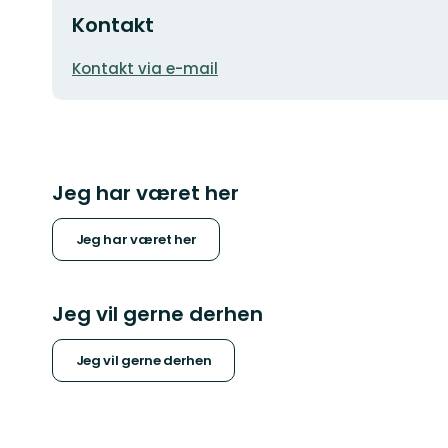
Kontakt
E-
Kontakt via e-mail
mailadresse
Jeg har været her
Jeg har været her
Jeg vil gerne derhen
Jeg vil gerne derhen