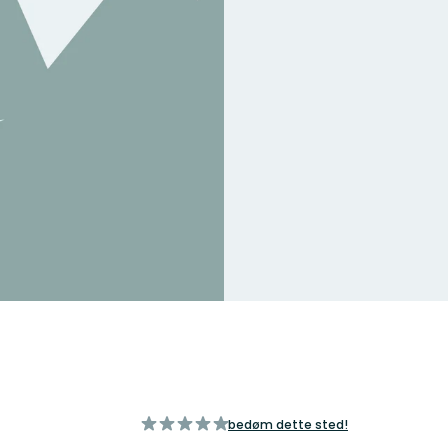
ud
bedøm dette sted!
af