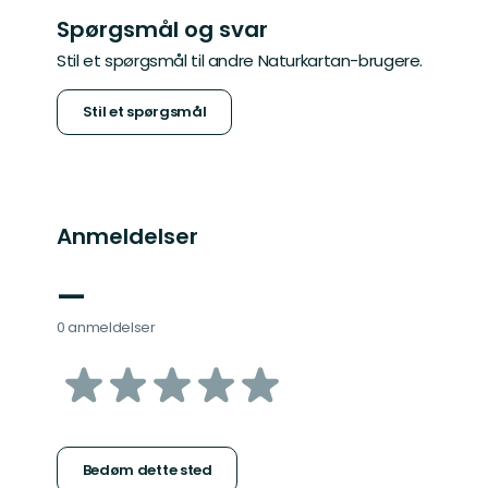
Spørgsmål og svar
Stil et spørgsmål til andre Naturkartan-brugere.
Stil et spørgsmål
Anmeldelser
—
0 anmeldelser
ud
af
5
Bedøm dette sted