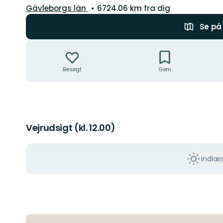
Amt:
Gävleborgs län
6724.06 km fra dig
Se på 
Handlinger
Besøgt
Gem
Vejrudsigt (kl. 12.00)
Indlæs