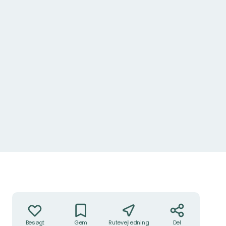
Handlinger
Besøgt
Gem
Rutevejledning
Del