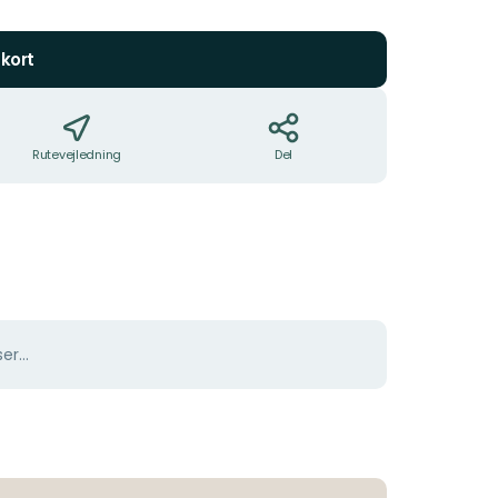
5
stjerner
kort
Rutevejledning
Del
er...