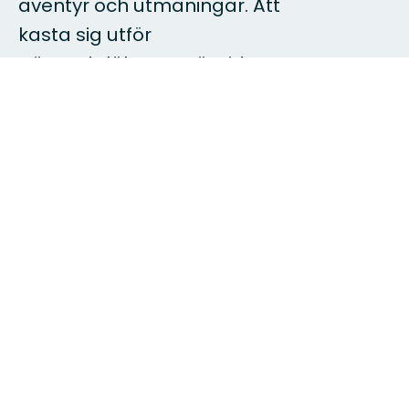
äventyr och utmaningar. Att
kasta sig utför
Västerdalälvens otämjda
forsar är en hisnade
upplevelse utöver det
vanliga. Här finns djupa
skogar för strapatsfyllda
vandringar eller bekväma
dagsutflykter.