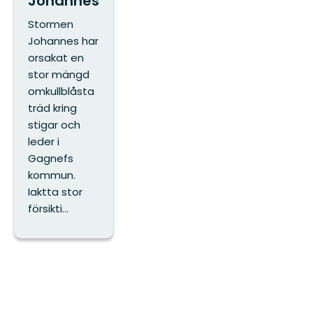
Johannes
Stormen
Johannes har
orsakat en
stor mängd
omkullblåsta
träd kring
stigar och
leder i
Gagnefs
kommun.
Iaktta stor
försikti...