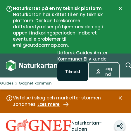
Naturkortet på en ny teknisk platform
Luk
Naturkartan har skiftet til en ny teknisk
platform. Der kan forekomme
driftsforstyrrelser på hjemmesiden og i
appen i indkøringsperioden. Indberet
eventuelle problemer til
emil@outdoormap.com.
Udforsk
Guides
Amter
Kommuner
Bliv kunde
Log
Tilmeld
ind
Guides
Gagnef kommun
Vistelse i skog och mark efter stormen
Luk
Johannes
Læs mere
Gagnef
Naturkartan-
kommun
Del
guiden