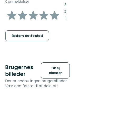
0 anmeldelser
:
3
ud
:
2
:
1
af
5
Bedøm dette sted
stjerner
Brugernes
Tilføj
billeder
billeder
Der er endnu ingen brugerbilleder.
Vær den første til at dele et!