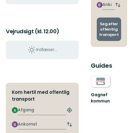
nærme
Ankomst
B
Skift
stoppe
afgang
og
ankoms
Søg efter
offentlig
Vejrudsigt (kl. 12.00)
transport
Indlæser...
Guides
Kom hertil med offentlig
Gagnef
transport
kommun
Välkommen
Afgang
A
att
Find
utforska
det
nærmeste
Gagnefs
Ankomst
B
Skift
stoppested
fantastiska
afgangs-