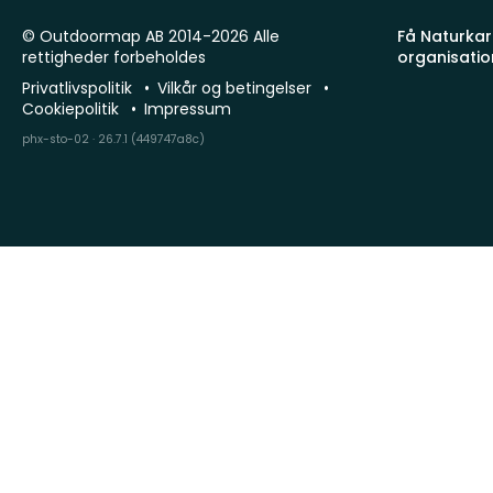
© Outdoormap AB 2014-2026 Alle
Få Naturkart
rettigheder forbeholdes
organisatio
Privatlivspolitik
Vilkår og betingelser
Cookiepolitik
Impressum
phx-sto-02 · 26.7.1 (449747a8c)