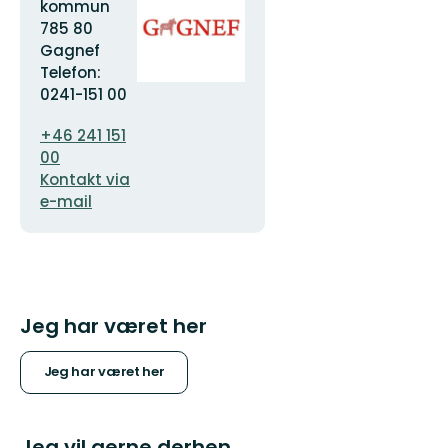
logotype
kommun
785 80
Gagnef
Telefon:
0241-151 00
E-
+46 241 151
mailadresse
00
Kontakt via
e-mail
Jeg har været her
Jeg har været her
Jeg vil gerne derhen