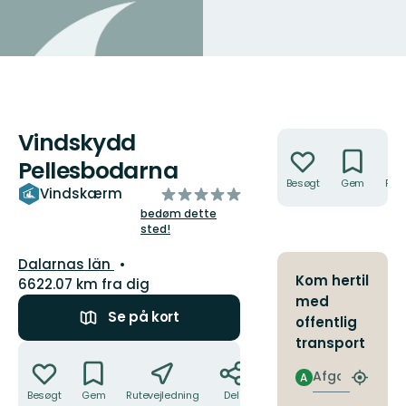
Vindskydd
Handlinger
Pellesbodarna
Besøgt
Gem
Rute
ud
Vindskærm
af
bedøm dette
sted!
5
stjerner
Amt:
Dalarnas län
Kom hertil
6622.07 km fra dig
med
Se på kort
offentlig
transport
Handlinger
Afgang
A
Find
Besøgt
Gem
Rutevejledning
Del
det