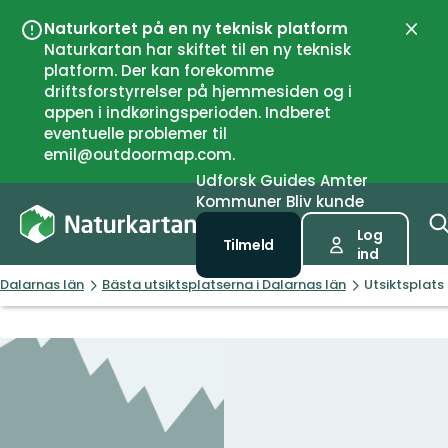
Naturkortet på en ny teknisk platform
Luk
Naturkartan har skiftet til en ny teknisk
platform. Der kan forekomme
driftsforstyrrelser på hjemmesiden og i
appen i indkøringsperioden. Indberet
eventuelle problemer til
emil@outdoormap.com.
Udforsk
Guides
Amter
Kommuner
Bliv kunde
Log
Tilmeld
ind
Dalarnas län
Bästa utsiktsplatserna i Dalarnas län
Utsiktsplats