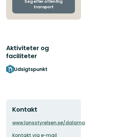
ankomststoppesteder
finaste
Søg efter offentlig
transport
natur
Aktiviteter og
faciliteter
Udsigtspunkt
Kontakt
Adresse
Organisationens
www.lansstyrelsen.se/dalarna
logotype
E-
Kontakt via e-mail
mailadresse