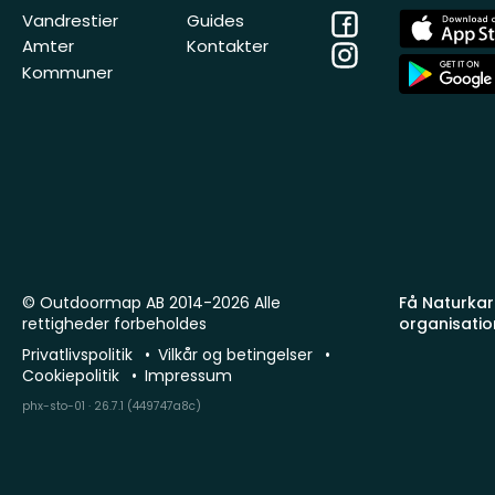
Facebook
App
Vandrestier
Guides
Store
Amter
Kontakter
Instagram
App
Kommuner
Store
© Outdoormap AB 2014-2026 Alle
Få Naturkart
rettigheder forbeholdes
organisatio
Privatlivspolitik
Vilkår og betingelser
Cookiepolitik
Impressum
phx-sto-01 · 26.7.1 (449747a8c)