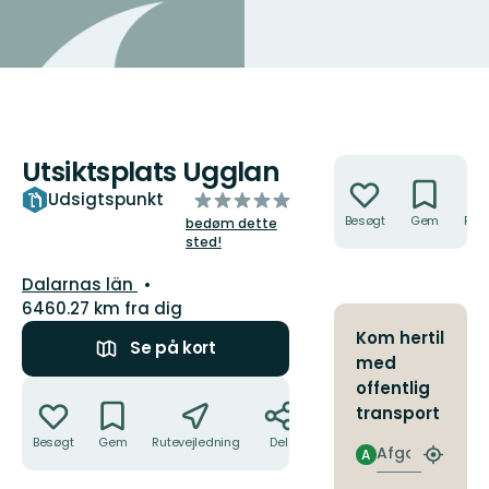
Utsiktsplats Ugglan
Handlinger
ud
Udsigtspunkt
af
Besøgt
Gem
Rute
bedøm dette
sted!
5
stjerner
Amt:
Dalarnas län
6460.27 km fra dig
Kom hertil
Se på kort
med
Handlinger
offentlig
transport
Besøgt
Gem
Rutevejledning
Del
Afgang
A
Find
det