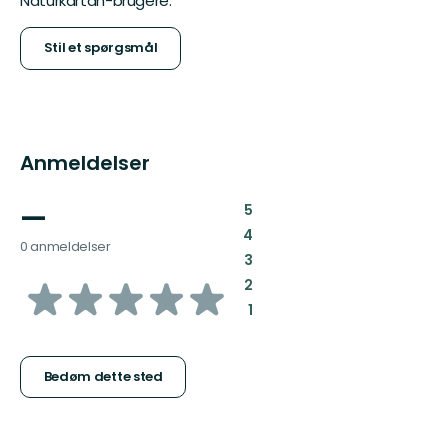
Naturkartan-brugere.
Stil et spørgsmål
Anmeldelser
—
:
5
:
4
0 anmeldelser
:
3
ud
:
2
:
1
af
5
Bedøm dette sted
stjerner