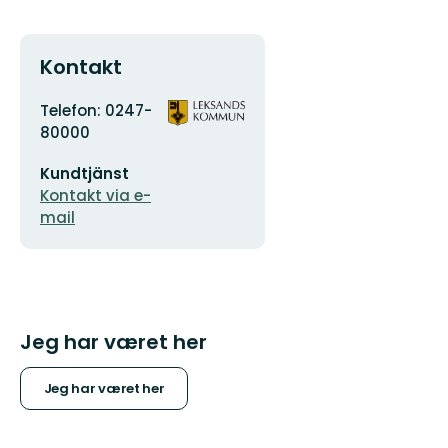
Kontakt
Adresse
Organisationens
Telefon: 0247-
logotype
80000
E-
Kundtjänst
mailadresse
Kontakt via e-
mail
Jeg har været her
Jeg har været her