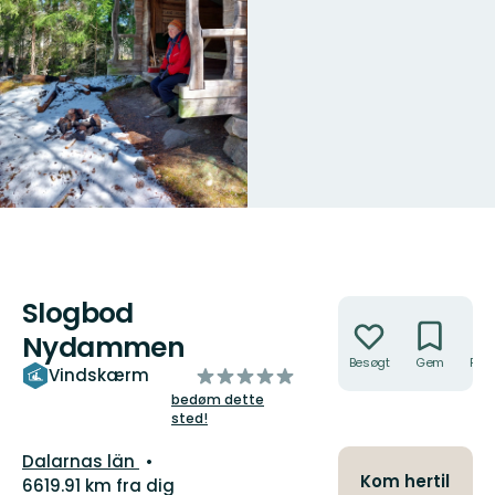
Slogbod
Handlinger
Nydammen
Besøgt
Gem
Rute
ud
Vindskærm
af
bedøm dette
sted!
5
stjerner
Amt:
Dalarnas län
Kom hertil
6619.91 km fra dig