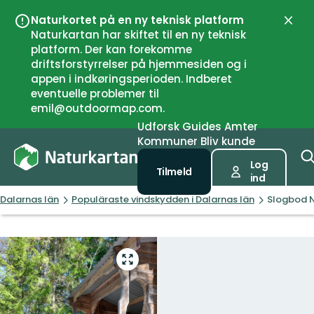
Naturkortet på en ny teknisk platform
Luk
Naturkartan har skiftet til en ny teknisk
platform. Der kan forekomme
driftsforstyrrelser på hjemmesiden og i
appen i indkøringsperioden. Indberet
eventuelle problemer til
emil@outdoormap.com.
Udforsk
Guides
Amter
Kommuner
Bliv kunde
Log
Tilmeld
ind
Dalarnas län
Populäraste vindskydden i Dalarnas län
Slogbod
Gå
til
fuld
skærm