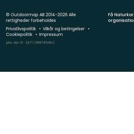
© Outdoormap AB 2014-2026 Alle
Få Naturkart
rettigheder forbeholdes
organisatio
Privatlivspolitik
Vilkår og betingelser
Cookiepolitik
Impressum
phx-sto-01 · 26.7.1 (449747a8c)