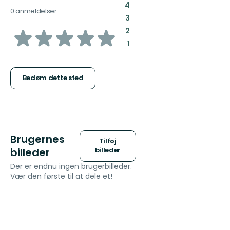
:
4
0 anmeldelser
:
3
ud
:
2
:
1
af
5
Bedøm dette sted
stjerner
Brugernes
Tilføj
billeder
billeder
Der er endnu ingen brugerbilleder.
Vær den første til at dele et!