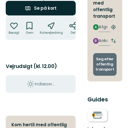
med
Se på kort
offentlig
transport
Handlinger
Afgang
A
Find
Besøgt
Gem
Rutevejledning
Del
det
nærme
Ankomst
B
Skift
stoppe
afgang
og
ankoms
Søg efter
offentlig
Vejrudsigt (kl. 12.00)
transport
Indlæser...
Guides
Kom hertil med offentlig