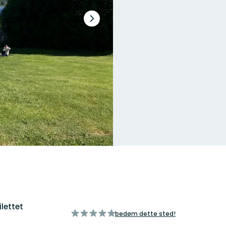
Næste
slide
lettet
ud
bedøm dette sted!
af