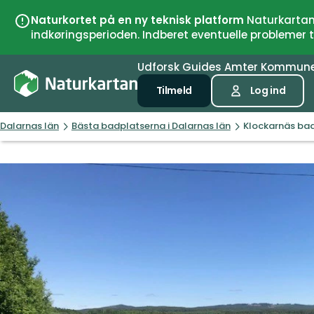
Naturkortet på en ny teknisk platform
Naturkartan 
indkøringsperioden. Indberet eventuelle problemer
Udforsk
Guides
Amter
Kommun
Tilmeld
Log ind
Dalarnas län
Bästa badplatserna i Dalarnas län
Klockarnäs ba