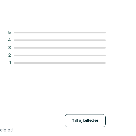
:
5
:
4
:
3
:
2
:
1
Tilføj billeder
ele et!