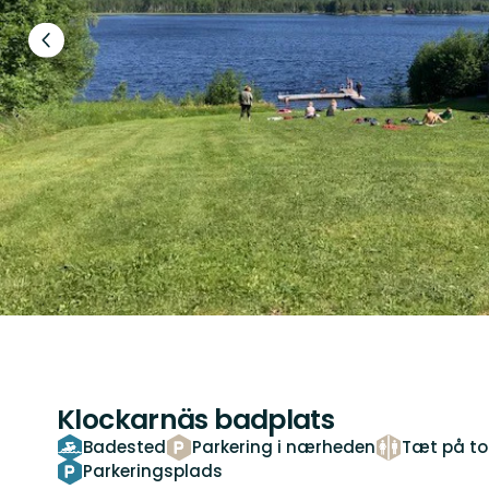
Forrige
slide
Klockarnäs badplats
Badested
Parkering i nærheden
Tæt på toi
Parkeringsplads