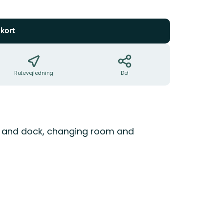
5
stjerner
kort
Rutevejledning
Del
h and dock, changing room and