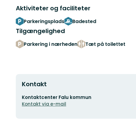
Aktiviteter og faciliteter
Parkeringsplads
Badested
Tilgængelighed
Parkering i nærheden
Tæt på toilettet
Kontakt
E-
Kontaktcenter Falu kommun
mailadresse
Kontakt via e-mail