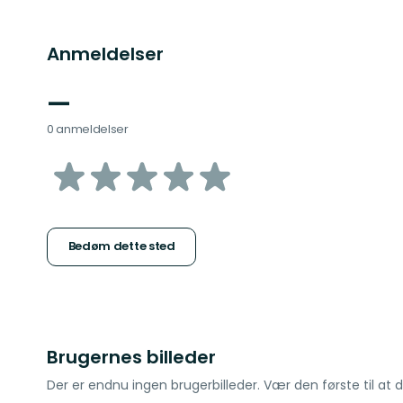
Anmeldelser
—
0 anmeldelser
ud
af
5
Bedøm dette sted
stjerner
Brugernes billeder
Der er endnu ingen brugerbilleder. Vær den første til at d