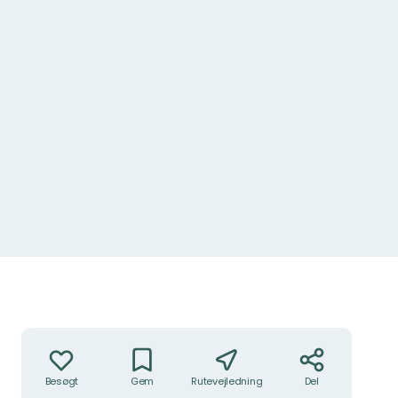
Handlinger
Besøgt
Gem
Rutevejledning
Del