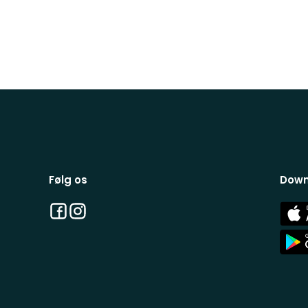
Følg os
Down
Facebook
Instagram
App
Stor
App
Stor