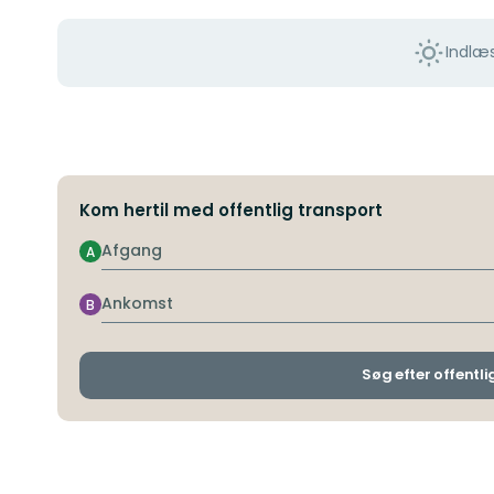
Indlæs
Kom hertil med offentlig transport
Afgang
A
Ankomst
B
Søg efter offentli