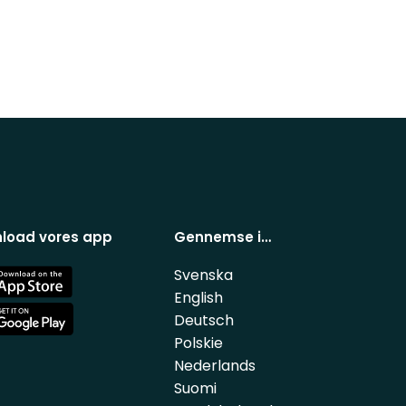
load vores app
Gennemse i…
Svenska
e
English
Deutsch
e
Polskie
Nederlands
Suomi