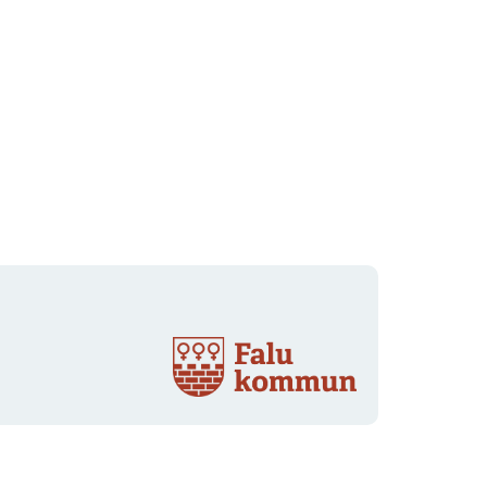
Organisationens
logotype