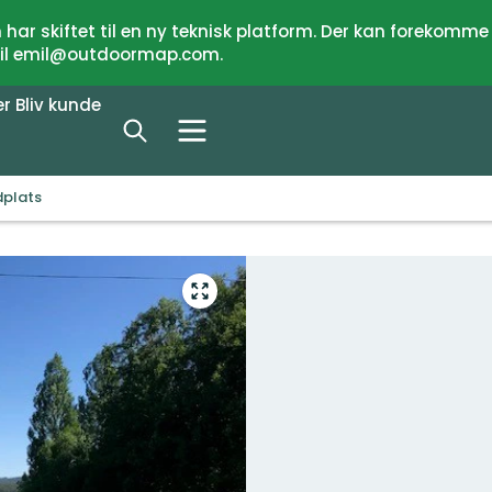
har skiftet til en ny teknisk platform. Der kan forekomme
 til emil@outdoormap.com.
er
Bliv kunde
dplats
Gå
til
fuld
skærm