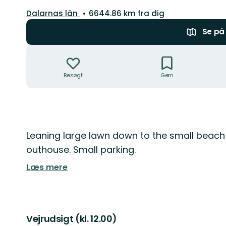
Amt:
Dalarnas län
6644.86 km fra dig
Se på 
Handlinger
Besøgt
Gem
Beskrivelse
Leaning large lawn down to the small beac
outhouse. Small parking.
Læs mere
Vejrudsigt (kl. 12.00)