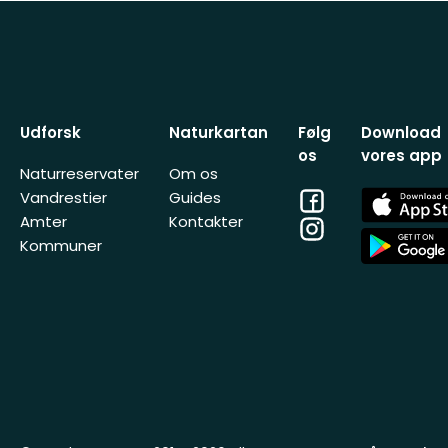
Udforsk
Naturkartan
Følg
Download
os
vores app
Naturreservater
Om os
Facebook
App
Vandrestier
Guides
Store
Amter
Kontakter
Instagram
App
Kommuner
Store