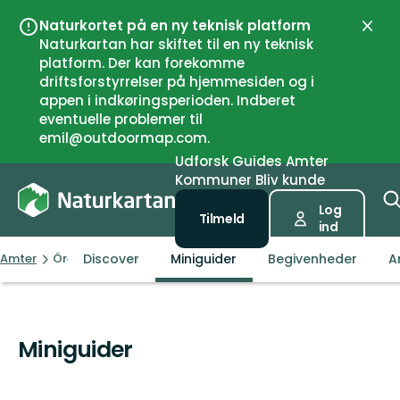
Naturkortet på en ny teknisk platform
Luk
Naturkartan har skiftet til en ny teknisk
platform. Der kan forekomme
driftsforstyrrelser på hjemmesiden og i
appen i indkøringsperioden. Indberet
eventuelle problemer til
emil@outdoormap.com.
Udforsk
Guides
Amter
Kommuner
Bliv kunde
Log
Tilmeld
ind
Discover
Miniguider
Begivenheder
A
Amter
Örebro län
Miniguider