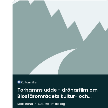
Kulturmiljø
Torhamns udde - drönarfilm om
Biosfärområdets kultur- och
naturlandskap
Kommune:
Karlskrona
6910.65 km fra dig