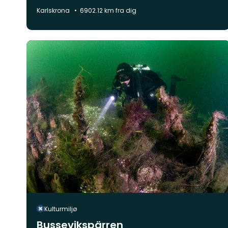
naturlandskap
Kommune:
Karlskrona
6902.12 km fra dig
Kulturmiljø
Bussevikspärren