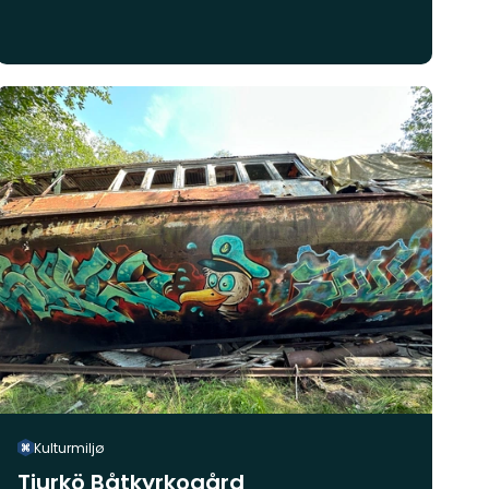
Kulturmiljø
Tjurkö Båtkyrkogård