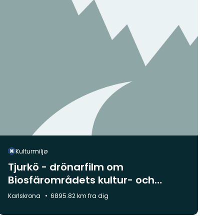
Kulturmiljø
Tjurkö - drönarfilm om
Biosfärområdets kultur- och
naturlandskap
Kommune:
Karlskrona
6895.82 km fra dig