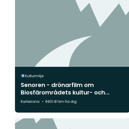
Kulturmiljø
Senoren - drönarfilm om
Biosfärområdets kultur- och
naturlandskap
Kommune:
Karlskrona
6901.81 km fra dig