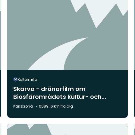
Kulturmiljø
Skärva - drönarfilm om
Biosfärområdets kultur- och
naturlandskap
Kommune:
Karlskrona
6889.16 km fra dig