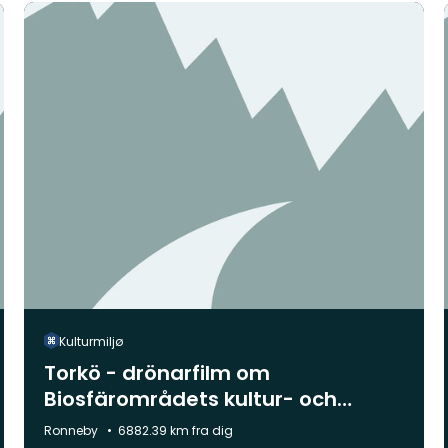
Kulturmiljø
Torkö - drönarfilm om
Biosfärområdets kultur- och
naturlandskap
Kommune:
Ronneby
6882.39 km fra dig