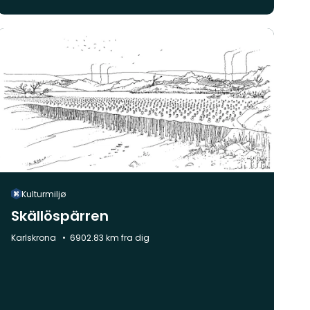
Kulturmiljø
Skällöspärren
Kommune:
Karlskrona
6902.83 km fra dig