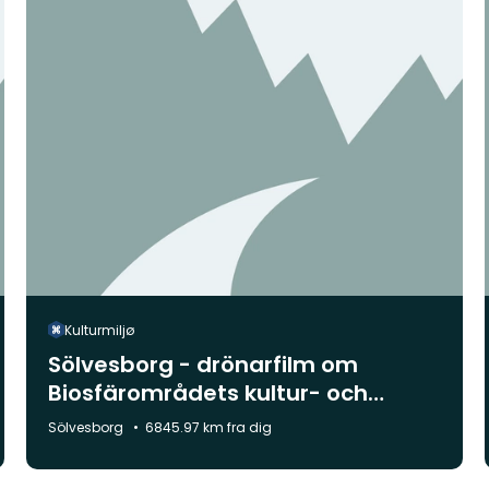
Kulturmiljø
Sölvesborg - drönarfilm om
Biosfärområdets kultur- och
naturlandskap
Kommune:
Sölvesborg
6845.97 km fra dig