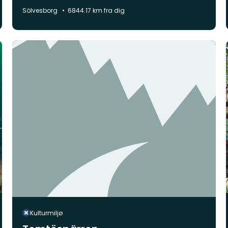
naturlandskap
Kommune:
Sölvesborg
6844.17 km fra dig
Kulturmiljø