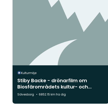
Kulturmiljø
Stiby Backe - drönarfilm om
Biosfärområdets kultur- och
naturlandskap
Kommune:
Sölvesborg
6852.15 km fra dig