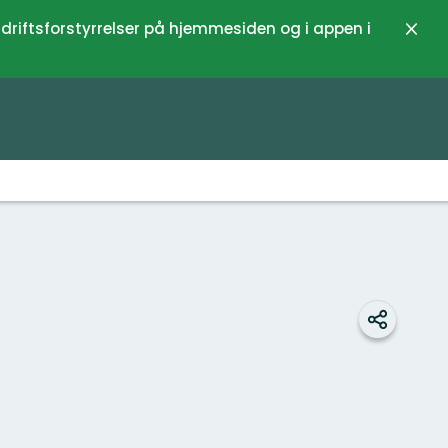
 driftsforstyrrelser på hjemmesiden og i appen i
Luk
Del