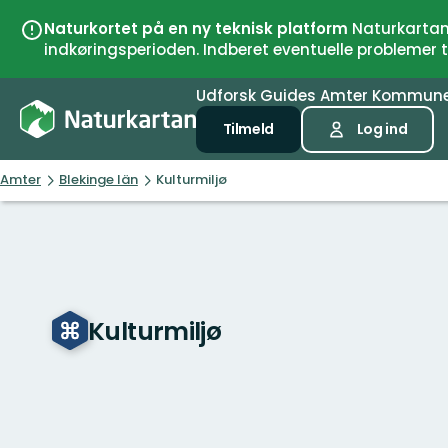
Naturkortet på en ny teknisk platform
Naturkartan 
indkøringsperioden. Indberet eventuelle problemer
Udforsk
Guides
Amter
Kommun
Tilmeld
Log ind
Amter
Blekinge län
Kulturmiljø
Kulturmiljø