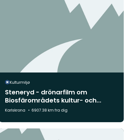
Kulturmiljø
Steneryd - drönarfilm om
Biosfärområdets kultur- och
naturlandskap
Kommune:
Karlskrona
6907.38 km fra dig