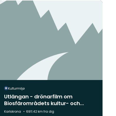
Kulturmiljø
Utlängan - drönarfilm om
Biosfärområdets kultur- och
naturlandskap
Kommune:
Karlskrona
6911.42 km fra dig