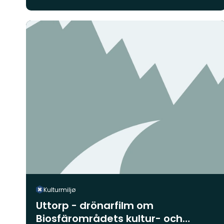
Kulturmiljø
Uttorp - drönarfilm om
Biosfärområdets kultur- och