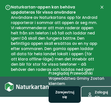
Naturkartan-appen kan behöva
Zamk
uppdateras för vissa användare
Användare av Naturkartans app för Android
rapporterar i sommar att appen är seg mm.
Vi rekommenderar att man raderar appen
helt från sin telefon i så fall och laddar ned
igen! Då skall den fungera bättre. Den
befintliga appen skall ersättas av en ny app
efter sommaren. Den gamla appen laddar
all data för hela landet lokalt i appen (för
att klara offline-läge) men det innebär att
den blir för stor för vissa telefoner - då
behöver den raderas och laddas ned igen!
Przeglądaj
Przewodniki
Województwa
Gminy
Zostań
klientem
Zarejestruj
Zaloguj
się
się