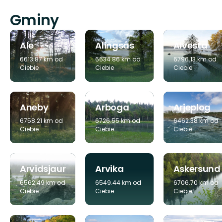
Gminy
Ale
Alingsås
Alvesta
6613.87 km od
6634.86 km od
6796.13 km od
Ciebie
Ciebie
Ciebie
Aneby
Arboga
Arjeplog
6758.21 km od
6726.55 km od
6462.38 km od
Ciebie
Ciebie
Ciebie
Arvidsjaur
Arvika
Askersund
6562.49 km od
6549.44 km od
6706.70 km od
Ciebie
Ciebie
Ciebie