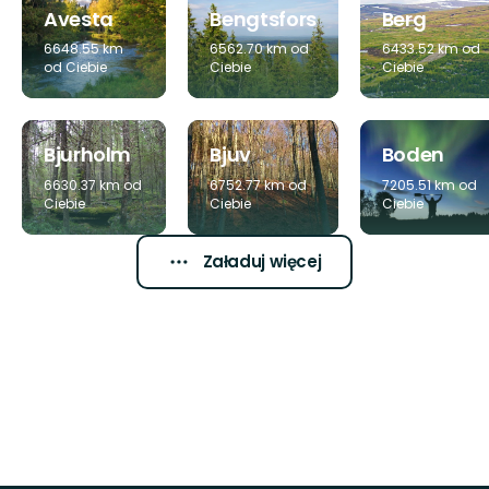
Avesta
Bengtsfors
Berg
6648.55 km
6562.70 km od
6433.52 km od
od Ciebie
Ciebie
Ciebie
Bjurholm
Bjuv
Boden
6630.37 km od
6752.77 km od
7205.51 km od
Ciebie
Ciebie
Ciebie
Załaduj więcej