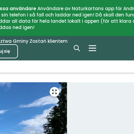
issa användare
Användare av Naturkartans app för Andr
n telefon i så fall och laddar ned igen! Då skall den fun
 all data för hela landet lokalt i appen (för att klara of
addas ned igen!
dztwa
Gminy
Zostań klientem
j się
Przejdź
do
trybu
pełnoekranowego