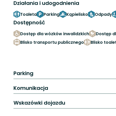
Działania i udogodnienia
Toaleta
Parking
Kąpielisko
Odpady
Dostępność
Dostęp dla wózków inwalidzkich
Dostęp d
Blisko transportu publicznego
Blisko toale
Parking
Komunikacja
Wskazówki dojazdu