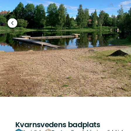
Poprzedni
slajd
Kvarnsvedens badplats