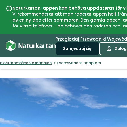
Naturkartan-appen kan behöva uppdateras för v
Vi rekommenderar att man raderar appen helt från si
av en ny app efter sommaren. Den gamla appen laddar
för vissa telefoner - då behöver den raderas och l
Przeglądaj
Przewodniki
Wojewó
Zarejestruj się
Zalogu
Biosfärområde Voxnadalen
Kvarnsvedens badplats