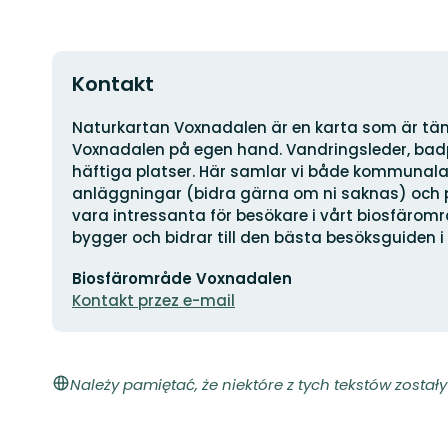
Kontakt
Adres
Naturkartan Voxnadalen är en karta som är tänkt
Voxnadalen på egen hand. Vandringsleder, badpl
häftiga platser. Här samlar vi både kommunala
anläggningar (bidra gärna om ni saknas) och 
vara intressanta för besökare i vårt biosfärom
bygger och bidrar till den bästa besöksguiden i
Adres
Biosfärområde Voxnadalen
e-
mail
Kontakt przez e-mail
Należy pamiętać, że niektóre z tych tekstów zosta