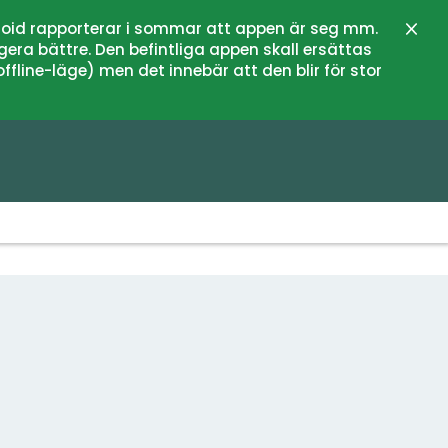
oid rapporterar i sommar att appen är seg mm.
Zamk
gera bättre. Den befintliga appen skall ersättas
fline-läge) men det innebär att den blir för stor