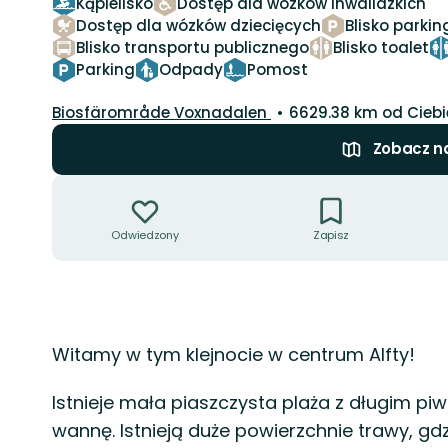
Kąpielisko
Dostęp dla wózków inwalidzkich
Dostęp dla wózków dziecięcych
Blisko parkin
Blisko transportu publicznego
Blisko toalet
Parking
Odpady
Pomost
Przewodnik:
Biosfärområde Voxnadalen
6629.38 km od Ciebi
Zobacz n
Akcje
Odwiedzony
Zapisz
Opis
Witamy w tym klejnocie w centrum Alfty!
Istnieje mała piaszczysta plaża z długim piwe
wannę. Istnieją duże powierzchnie trawy, gd