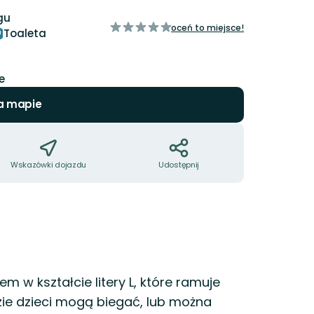
gu
z
oceń to miejsce!
Toaleta
5
gwiazdek
e
a mapie
Wskazówki dojazdu
Udostępnij
m w kształcie litery L, które ramuje
zie dzieci mogą biegać, lub można