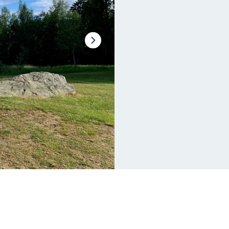
Następny
slajd