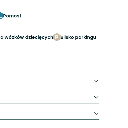
Pomost
la wózków dziecięcych
Blisko parkingu
t