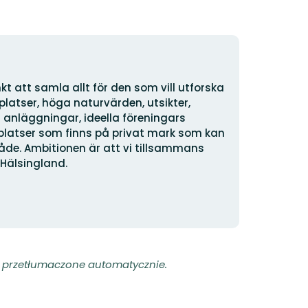
 att samla allt för den som vill utforska
atser, höga naturvärden, utsikter,
 anläggningar, ideella föreningars
platser som finns på privat mark som kan
råde. Ambitionen är att vi tillsammans
 Hälsingland.
ły przetłumaczone automatycznie.