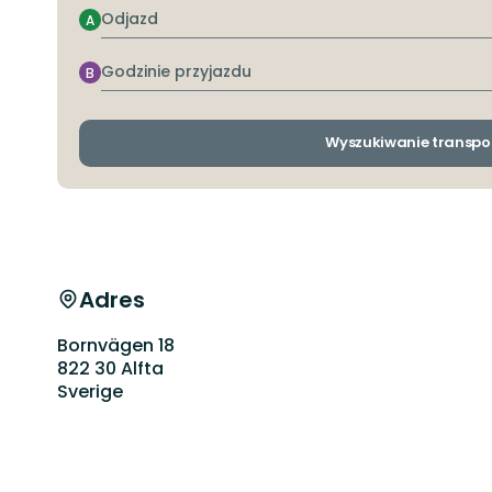
Odjazd
A
Godzinie
B
przyjazdu
Wyszukiwanie transpo
Adres
Bornvägen 18
822 30 Alfta
Sverige