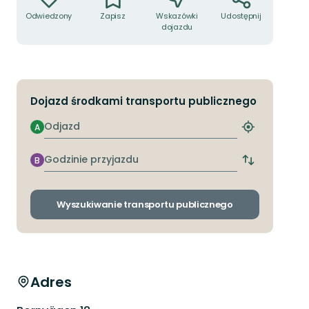
Odwiedzony
Zapisz
Wskazówki
Udostępnij
dojazdu
Dojazd środkami transportu publicznego
Odjazd
A
Znajdź
najbliższy
przystanek
Godzinie
B
Zmiana
przyjazdu
przystanków
odjazdu
i
Wyszukiwanie transportu publicznego
przyjazdu
Adres