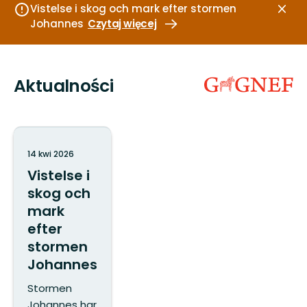
Vistelse i skog och mark efter stormen
Zamk
Johannes
Czytaj więcej
Aktualności
14 kwi 2026
Vistelse i
skog och
mark
efter
stormen
Johannes
Stormen
Johannes har