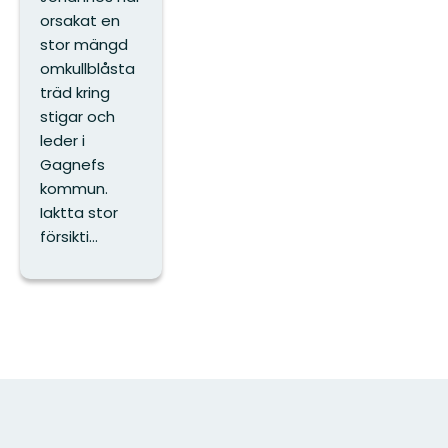
orsakat en
stor mängd
omkullblåsta
träd kring
stigar och
leder i
Gagnefs
kommun.
Iaktta stor
försikti...