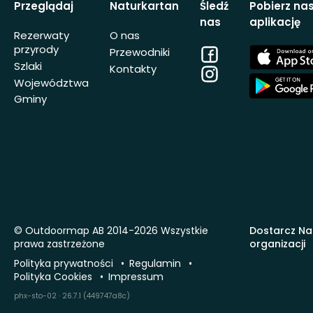
Przeglądaj
Naturkartan
Śledź
Pobierz na
nas
aplikację
Rezerwaty
O nas
przyrody
Facebook
App
Przewodniki
Store
Szlaki
Kontakty
Instagram
App
Województwa
Store
Gminy
© Outdoormap AB 2014-2026 Wszystkie
Dostarcz Na
prawa zastrzeżone
organizacji
Polityka prywatności
Regulamin
Polityka Cookies
Impressum
phx-sto-02 · 26.7.1 (449747a8c)