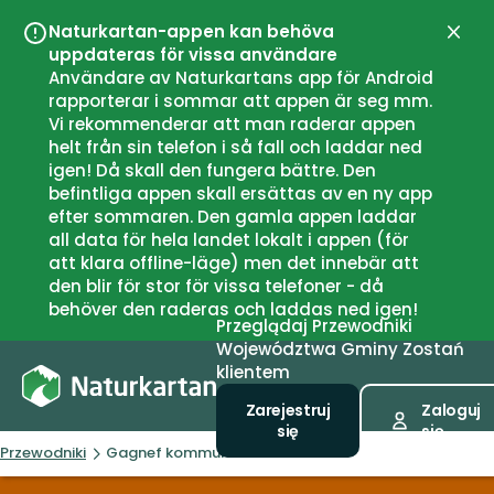
Naturkartan-appen kan behöva
Zamk
uppdateras för vissa användare
Användare av Naturkartans app för Android
rapporterar i sommar att appen är seg mm.
Vi rekommenderar att man raderar appen
helt från sin telefon i så fall och laddar ned
igen! Då skall den fungera bättre. Den
befintliga appen skall ersättas av en ny app
efter sommaren. Den gamla appen laddar
all data för hela landet lokalt i appen (för
att klara offline-läge) men det innebär att
den blir för stor för vissa telefoner - då
behöver den raderas och laddas ned igen!
Przeglądaj
Przewodniki
Województwa
Gminy
Zostań
klientem
Zarejestruj
Zaloguj
się
się
Przewodniki
Gagnef kommun