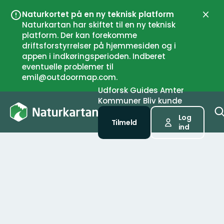
Naturkortet på en ny teknisk platform
Luk
Naturkartan har skiftet til en ny teknisk
platform. Der kan forekomme
driftsforstyrrelser på hjemmesiden og i
appen i indkøringsperioden. Indberet
eventuelle problemer til
emil@outdoormap.com.
Udforsk
Guides
Amter
Kommuner
Bliv kunde
Log
Tilmeld
ind
Udforsk