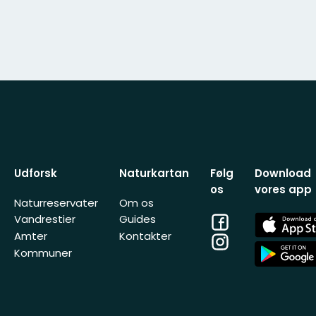
Udforsk
Naturkartan
Følg
Download
os
vores app
Naturreservater
Om os
Facebook
App
Vandrestier
Guides
Store
Amter
Kontakter
Instagram
App
Kommuner
Store