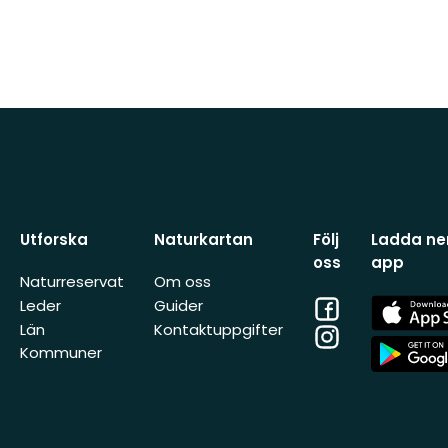
Utforska
Naturkartan
Följ
Ladda ner
oss
app
Naturreservat
Om oss
Facebook
App
Leder
Guider
Store
Län
Kontaktuppgifter
Instagram
App
Kommuner
Store