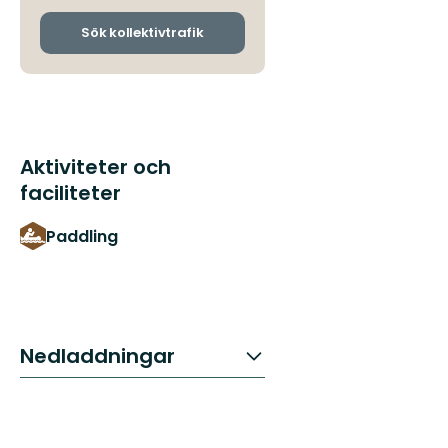
och
ankomsthållplatser
Sök kollektivtrafik
Aktiviteter och
faciliteter
Paddling
Nedladdningar