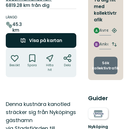
6819.28 km från dig
med
Information
kollektivtr
om
LÄNGD
afik
leden
45.3
km
Avresa
A
Hitta
närmas
Visa på kartan
hållpla
Ankomst
B
Byt
Åtgärder
avgång
och
ankomst
Sök
Besökt
Spara
Hitta
Dela
kollektivtrafik
hit
Guider
Beskrivning
Denna kustnära kanotled
sträcker sig från Nyköpings
gästhamn
Nyköping
via Stadsfjärden till