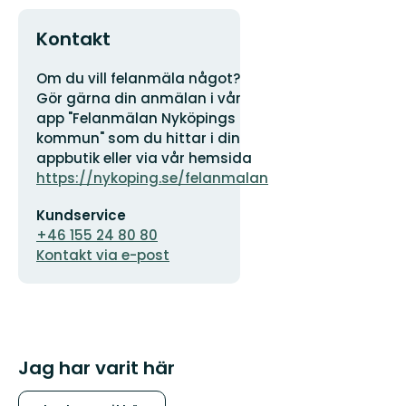
Kontakt
Adress
Organisationens
Om du vill felanmäla något?
logotyp
Gör gärna din anmälan i vår
app "Felanmälan Nyköpings
kommun" som du hittar i din
appbutik eller via vår hemsida
https://nykoping.se/felanmalan
E-
Kundservice
postadress
+46 155 24 80 80
Kontakt via e-post
Jag har varit här