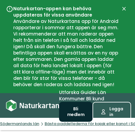
Naturkartan-appen kan behöva
Stän
uppdateras för vissa användare
Användare av Naturkartans app för Android
rapporterar i sommar att appen är seg mm.
Vi rekommenderar att man raderar appen
helt från sin telefon i så fall och laddar ned
igen! Då skall den fungera bättre. Den
befintliga appen skall ersättas av en ny app
efter sommaren. Den gamla appen laddar
all data för hela landet lokalt i appen (för
att klara offline-läge) men det innebär att
den blir för stor för vissa telefoner - då
behöver den raderas och laddas ned igen!
Utforska
Guider
Län
Kommuner
Bli kund
Bli
Logga
medlem
in
Södermanlands län
Bästa paddellederna för kajak eller kanot i 