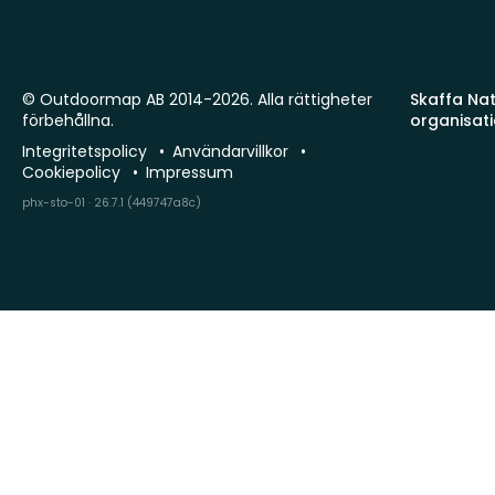
© Outdoormap AB 2014-2026. Alla rättigheter
Skaffa Natu
förbehållna.
organisat
Integritetspolicy
Användarvillkor
Cookiepolicy
Impressum
phx-sto-01 · 26.7.1 (449747a8c)