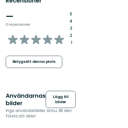
Recensioner
—
:
5
:
4
0 recensioner
:
3
av
:
2
:
1
5
stjärnor
Betygsätt denna plats
Användarnas
Lägg till
bilder
bilder
Inga användarbilder ännu. Bli den
första att dela!