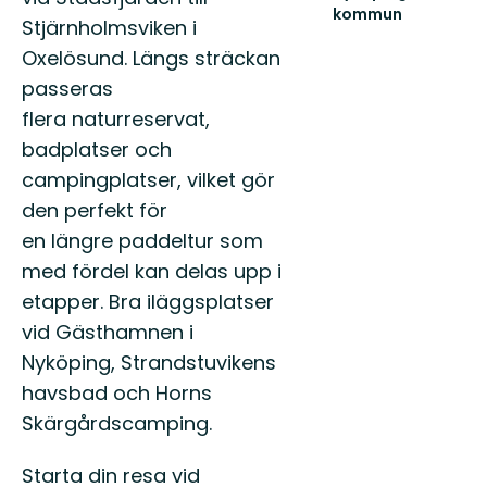
kommun
Stjärnholmsviken i
Välkommen
ut
Oxelösund. Längs sträckan
i
passeras
Nyköpings
natur!
flera naturreservat,
badplatser och
campingplatser, vilket gör
den perfekt för
en längre paddeltur som
med fördel kan delas upp i
etapper. Bra iläggsplatser
vid Gästhamnen i
Nyköping, Strandstuvikens
havsbad och Horns
Skärgårdscamping.
Starta din resa vid