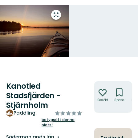
Gå
till
helskärmsläge
Kanotled
Åtgärder
Stadsfjärden -
Besökt
Spara
Hitt
Stjärnholm
hit
av
Paddling
5
betygsätt denna
plats!
stjärnor
Län:
Södermanlands län
Ta dig hit