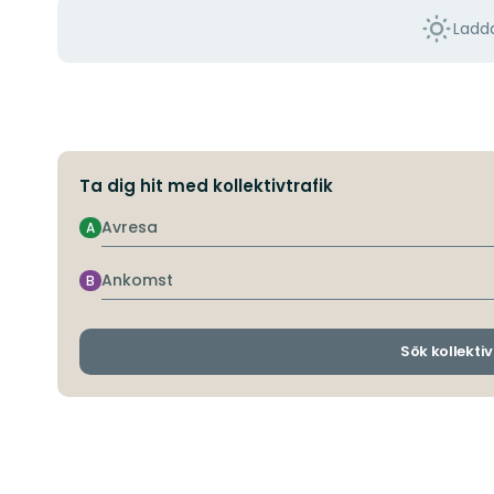
Ladda
Ta dig hit med kollektivtrafik
Avresa
A
Ankomst
B
Sök kollektiv