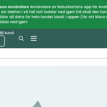
issa användare
Användare av Naturkartans app för Andr
n telefon i så fall och laddar ned igen! Då skall den fun
 all data för hela landet lokalt i appen (för att klara of
addas ned igen!
Bli kund