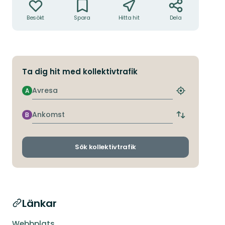
Besökt
Spara
Hitta hit
Dela
Ta dig hit med kollektivtrafik
Avresa
A
Hitta
närmaste
hållplats
Ankomst
B
Byt
avgångs-
och
ankomsthållp
Sök kollektivtrafik
Länkar
Webbplats