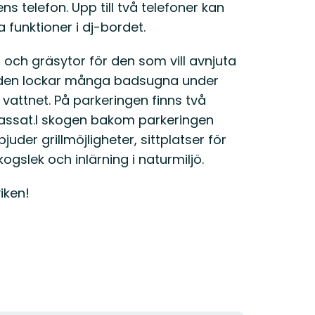
ns telefon. Upp till två telefoner kan
 funktioner i dj-bordet.
d och gräsytor för den som vill avnjuta
randen lockar många badsugna under
attnet. På parkeringen finns två
passat.I skogen bakom parkeringen
der grillmöjligheter, sittplatser för
gslek och inlärning i naturmiljö.
iken!