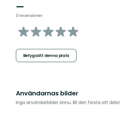
—
0 recensioner
av
5
stjärnor
Betygsätt denna plats
Användarnas bilder
Inga användarbilder ännu. Bli den första att dela!