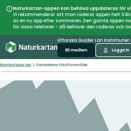
Naturkartan-appen kan behöva uppdateras för v
Vi rekommenderar att man raderar appen helt från si
av en ny app efter sommaren. Den gamla appen laddar
för vissa telefoner - då behöver den raderas och l
Utforska
Guider
Län
Kommuner
Bli medlem
Logga in
Norrbottens län
Sandvikens friluftsområde