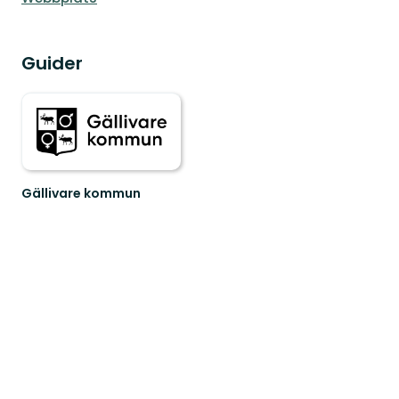
Guider
Gällivare kommun
Välkommen
till
Gällivares
fantastiska
natur!