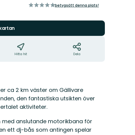
av
betygsätt denna plats!
5
stjärnor
 kartan
Hitta hit
Dela
er ca 2 km väster om Gällivare
nden, den fantastiska utsikten över
ertalet aktiviteter.
gym med anslutande motorikbana för
en ett dj-bås som antingen spelar