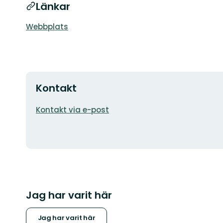
Länkar
Webbplats
Kontakt
E-
Kontakt via e-post
postadress
Jag har varit här
Jag har varit här