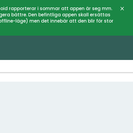
oid rapporterar i sommar att appen är seg mm.
Stän
gera bättre. Den befintliga appen skall ersättas
fline-läge) men det innebär att den blir för stor