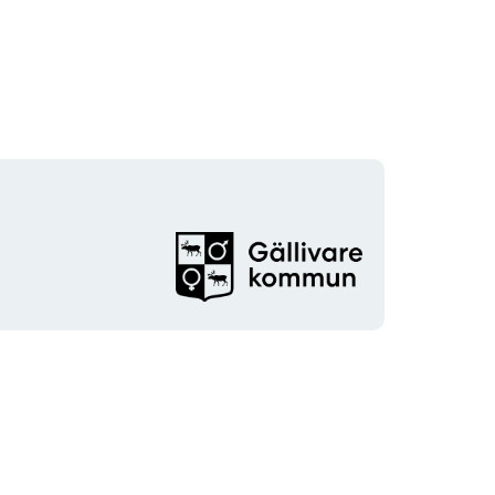
Organisationens
logotyp