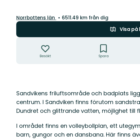
Län:
Norrbottens län
6511.49 km från dig
Visa på
Åtgärder
Besökt
Spara
Beskrivning
Sandvikens friluftsområde och badplats ligg
centrum. I Sandviken finns förutom sandstra
Dundret och glittrande vatten, möjlighet till fl
I området finns en volleybollplan, ett ute
barn, gungor och en dansbana. Här finns äv