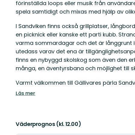
förinställda loops eller musik från användare
spela samtidigt och mixas med hjälp av olika
I Sandviken finns också grillplatser, långbor
en picknick eller kanske ett parti kubb. St
varma sommardagar och det är långgrunt i v
utedass varav det ena är tillgänglighetsan
finns en nybyggd skolskog som även den erbju
många, en äventyrsbana och möjlighet till sko
Varmt välkommen till Gällivares pärla Sandv
Läs mer
Väderprognos (kl. 12.00)