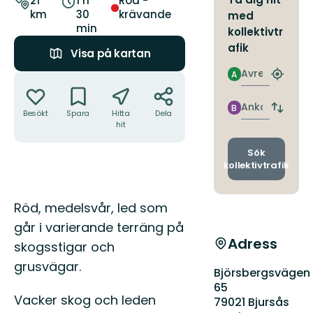
21
1 h
Röd -
km
30
krävande
med
min
kollektivtr
afik
Visa på kartan
Avresa
A
Åtgärder
Hitta
närmas
hållpla
Ankomst
B
Byt
Besökt
Spara
Hitta
Dela
avgång
hit
och
ankomst
Sök
kollektivtrafik
Beskrivning
Röd, medelsvår, led som
går i varierande terräng på
Adress
skogsstigar och
grusvägar.
Björsbergsvägen
65
Vacker skog och leden
79021 Bjursås