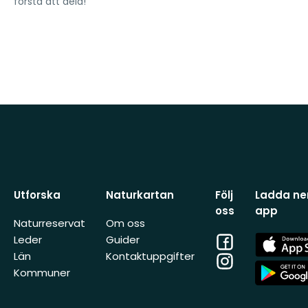
första att dela!
Utforska
Naturkartan
Följ
Ladda ner
oss
app
Naturreservat
Om oss
Facebook
App
Leder
Guider
Store
Län
Kontaktuppgifter
Instagram
App
Kommuner
Store