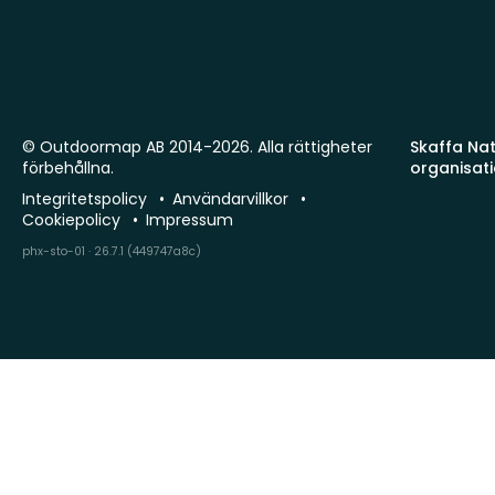
© Outdoormap AB 2014-2026. Alla rättigheter
Skaffa Natu
förbehållna.
organisat
Integritetspolicy
Användarvillkor
Cookiepolicy
Impressum
phx-sto-01 · 26.7.1 (449747a8c)