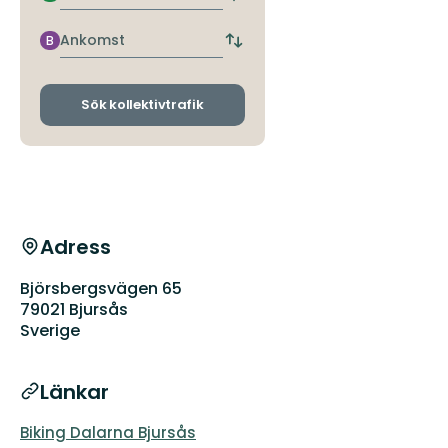
störst...
närmaste
hållplats
Ankomst
B
Byt
avgångs-
och
ankomsthållplatser
Sök kollektivtrafik
Adress
Björsbergsvägen 65
79021 Bjursås
Sverige
Länkar
Biking Dalarna Bjursås