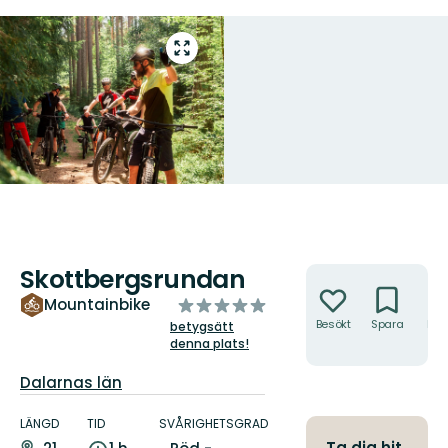
Gå
till
helskärmsläge
Skottbergsrundan
Åtgärder
av
Mountainbike
5
Besökt
Spara
Hitt
betygsätt
hit
denna plats!
stjärnor
Län:
Dalarnas län
Information
om
LÄNGD
TID
SVÅRIGHETSGRAD
leden
Ta dig hit