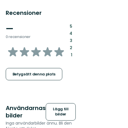
Recensioner
—
:
5
:
4
0 recensioner
:
3
av
:
2
:
1
5
stjärnor
Betygsätt denna plats
Användarnas
Lägg till
bilder
bilder
Inga användarbilder ännu. Bli den