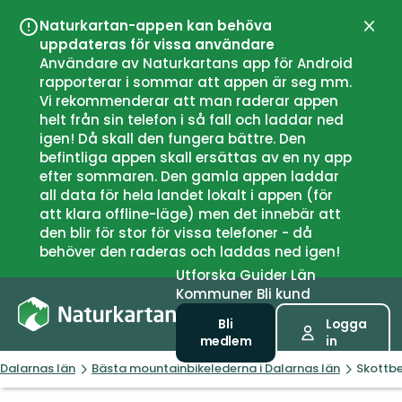
Naturkartan-appen kan behöva
Stän
uppdateras för vissa användare
Användare av Naturkartans app för Android
rapporterar i sommar att appen är seg mm.
Vi rekommenderar att man raderar appen
helt från sin telefon i så fall och laddar ned
igen! Då skall den fungera bättre. Den
befintliga appen skall ersättas av en ny app
efter sommaren. Den gamla appen laddar
all data för hela landet lokalt i appen (för
att klara offline-läge) men det innebär att
den blir för stor för vissa telefoner - då
behöver den raderas och laddas ned igen!
Utforska
Guider
Län
Kommuner
Bli kund
Bli
Logga
medlem
in
Dalarnas län
Bästa mountainbikelederna i Dalarnas län
Skottb