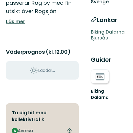
Sverige
passerar Rog by med fin
utsikt över Rogsjön
Länkar
Läs mer
Biking Dalarna
Bjursås
Väderprognos (kl. 12.00)
Guider
Laddar...
Biking
Dalarna
Välkommen
till
Ta dig hit med
Biking
kollektivtrafik
Dalarna
-
Avresa
Sveriges
A
Hitta