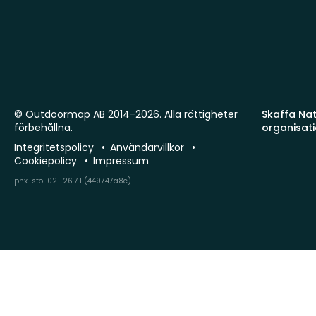
© Outdoormap AB 2014-2026. Alla rättigheter
Skaffa Natu
förbehållna.
organisat
Integritetspolicy
Användarvillkor
Cookiepolicy
Impressum
phx-sto-02 · 26.7.1 (449747a8c)