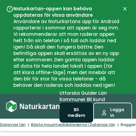
Naturkartan-appen kan behöva
Stän
uppdateras för vissa användare
Användare av Naturkartans app för Android
rapporterar i sommar att appen är seg mm.
Vi rekommenderar att man raderar appen
helt från sin telefon i så fall och laddar ned
igen! Då skall den fungera bättre. Den
befintliga appen skall ersättas av en ny app
efter sommaren. Den gamla appen laddar
all data för hela landet lokalt i appen (för
att klara offline-läge) men det innebär att
den blir för stor för vissa telefoner - då
behöver den raderas och laddas ned igen!
Utforska
Guider
Län
Kommuner
Bli kund
Bli
Logga
medlem
in
Dalarnas län
Bästa mountainbikelederna i Dalarnas län
Baggar