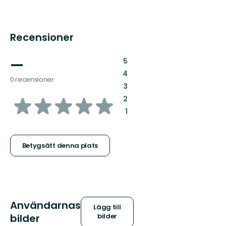
Recensioner
—
:
5
:
4
0 recensioner
:
3
av
:
2
:
1
5
stjärnor
Betygsätt denna plats
Användarnas
Lägg till
bilder
bilder