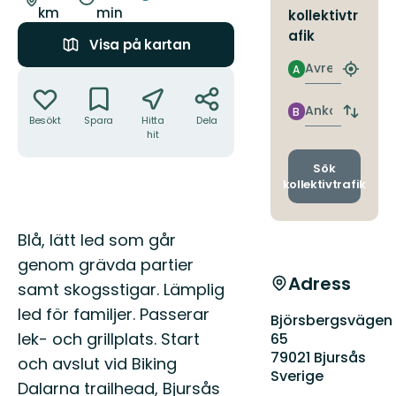
km
min
kollektivtr
afik
Visa på kartan
Avresa
A
Åtgärder
Hitta
närmas
hållpla
Ankomst
B
Byt
Besökt
Spara
Hitta
Dela
avgång
hit
och
ankomst
Sök
kollektivtrafik
Beskrivning
Blå, lätt led som går
genom grävda partier
Adress
samt skogsstigar. Lämplig
led för familjer. Passerar
Björsbergsvägen
lek- och grillplats. Start
65
79021 Bjursås
och avslut vid Biking
Sverige
Dalarna trailhead, Bjursås