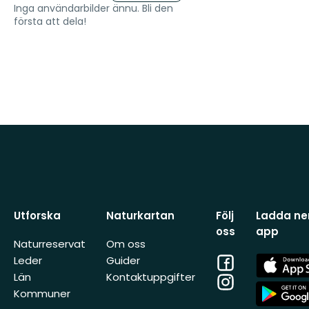
Inga användarbilder ännu. Bli den
första att dela!
Utforska
Naturkartan
Följ
Ladda ner
oss
app
Naturreservat
Om oss
Facebook
App
Leder
Guider
Store
Län
Kontaktuppgifter
Instagram
App
Kommuner
Store