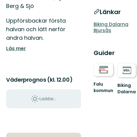
Berg & Sjö
Länkar
Uppförsbackar första
Biking Dalarna
halvan och lätt nerför
Bjursås
andra halvan.
Läs mer
Guider
Väderprognos (kl. 12.00)
Falu
Biking
kommun
Dalarna
Välkommen
Välkomm
Laddar...
ut
till
i
Biking
äventyret!
Dalarna
-
Sveriges
störst...