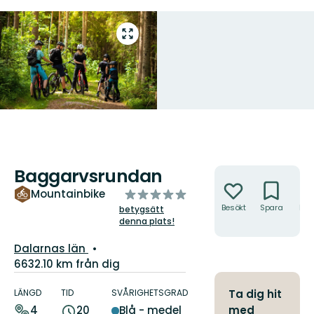
Gå
till
helskärmsläge
Baggarvsrundan
Åtgärder
av
Mountainbike
5
Besökt
Spara
Hitt
betygsätt
hit
denna plats!
stjärnor
Län:
Dalarnas län
6632.10 km från dig
Information
om
LÄNGD
TID
SVÅRIGHETSGRAD
Ta dig hit
leden
med
4
20
Blå - medel