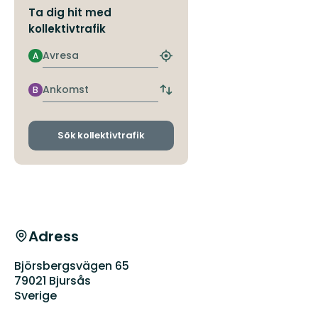
Ta dig hit med
kollektivtrafik
Avresa
A
Hitta
närmaste
hållplats
Ankomst
B
Byt
avgångs-
och
ankomsthållplatser
Sök kollektivtrafik
Adress
Björsbergsvägen 65
79021 Bjursås
Sverige