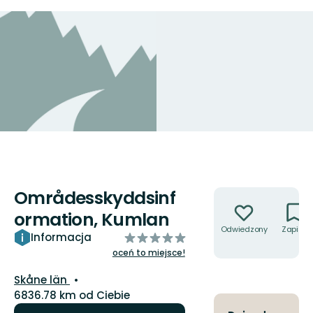
Områdesskyddsinf
Akcje
ormation, Kumlan
Odwiedzony
Zapisz
z
Informacja
5
oceń to miejsce!
gwiazdek
Województwo:
Skåne län
6836.78 km od Ciebie