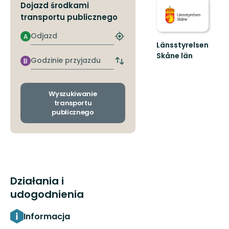
Dojazd środkami
transportu publicznego
Odjazd
A
Znajdź
Länsstyrelsen
najbliższy
Skåne län
przystanek
Godzinie
B
Zmiana
Välkommen
przyjazdu
przystanków
till
odjazdu
Skånes
i
Wyszukiwanie
fantastiska
przyjazdu
transportu
natur!
publicznego
Działania i
udogodnienia
Informacja