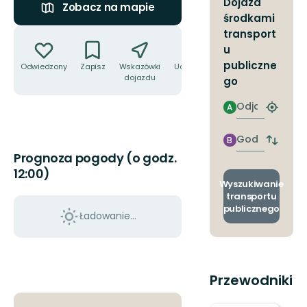
Dojazd
Zobacz na mapie
środkami
Akcje
transport
u
publiczne
Odwiedzony
Zapisz
Wskazówki
Udostępnij
dojazdu
go
Odjazd
A
Znajdź
najbliżs
przyst
Godzinie
B
Zmian
przyjazdu
Prognoza pogody (o godz.
przyst
odjazd
12:00)
i
Wyszukiwanie
przyjaz
transportu
publicznego
Ładowanie...
Przewodniki