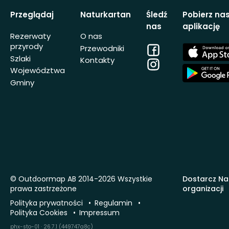
Przeglądaj
Naturkartan
Śledź
Pobierz na
nas
aplikację
Rezerwaty
O nas
przyrody
Facebook
App
Przewodniki
Store
Szlaki
Kontakty
Instagram
App
Województwa
Store
Gminy
© Outdoormap AB 2014-2026 Wszystkie
Dostarcz Na
prawa zastrzeżone
organizacji
Polityka prywatności
Regulamin
Polityka Cookies
Impressum
phx-sto-01 · 26.7.1 (449747a8c)