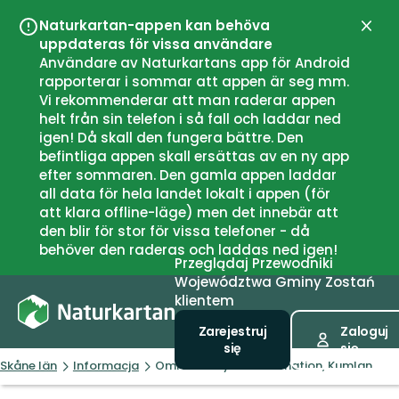
Naturkartan-appen kan behöva
Zamk
uppdateras för vissa användare
Användare av Naturkartans app för Android
rapporterar i sommar att appen är seg mm.
Vi rekommenderar att man raderar appen
helt från sin telefon i så fall och laddar ned
igen! Då skall den fungera bättre. Den
befintliga appen skall ersättas av en ny app
efter sommaren. Den gamla appen laddar
all data för hela landet lokalt i appen (för
att klara offline-läge) men det innebär att
den blir för stor för vissa telefoner - då
behöver den raderas och laddas ned igen!
Przeglądaj
Przewodniki
Województwa
Gminy
Zostań
klientem
Zarejestruj
Zaloguj
się
się
Skåne län
Informacja
Områdesskyddsinformation, Kumlan