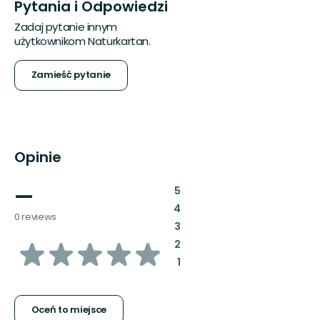
Pytania i Odpowiedzi
Zadaj pytanie innym
użytkownikom Naturkartan.
Zamieść pytanie
Opinie
—
:
5
:
4
0 reviews
:
3
z
:
2
:
1
5
gwiazdek
Oceń to miejsce