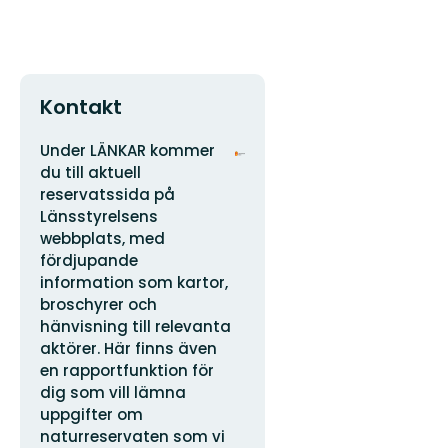
Kontakt
Adres
Logotyp
Under LÄNKAR kommer
organizacji
du till aktuell
reservatssida på
Länsstyrelsens
webbplats, med
fördjupande
information som kartor,
broschyrer och
hänvisning till relevanta
aktörer. Här finns även
en rapportfunktion för
dig som vill lämna
uppgifter om
naturreservaten som vi