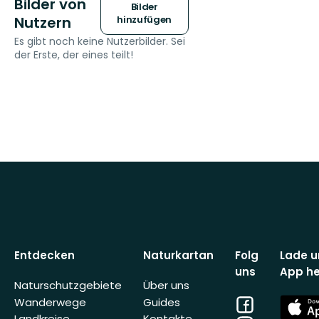
Bilder von
Bilder
Nutzern
hinzufügen
Es gibt noch keine Nutzerbilder. Sei
der Erste, der eines teilt!
Entdecken
Naturkartan
Folg
Lade u
uns
App he
Naturschutzgebiete
Über uns
Facebook
App
Wanderwege
Guides
Store
Landkreise
Kontakte