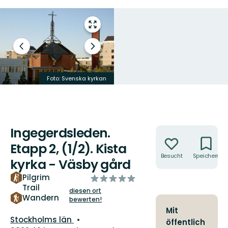
Vollbild
öffnen
Vorheriger
Nächster
Slide
Slide
Kista kyrka interiör
Foto: Svenska kyrkan
Foto: Anders Borgström
Ingegerdsleden.
Aktionen
Etapp 2, (1/2). Kista
Besucht
Speichern
kyrka - Väsby gård
Pilgrim
von
Trail
5
diesen ort
Wandern
Sternen
bewerten!
Mit
Landkreis:
Stockholms län
öffentlich