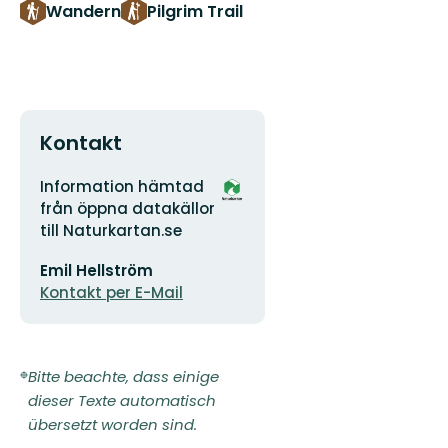
Wandern
Pilgrim Trail
Kontakt
Adresse
Logotyp
Information hämtad
der
från öppna datakällor
Organisation
till Naturkartan.se
E-
Emil Hellström
Mail-
Adresse
Kontakt per E-Mail
Bitte beachte, dass einige
dieser Texte automatisch
übersetzt worden sind.