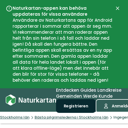
Naturkartan-appen kan behöva
Schli
uppdateras för vissa användare
Användare av Naturkartans app för Android
rapporterar i sommar att appen är seg mm.
Vi rekommenderar att man raderar appen
helt från sin telefon i så fall och laddar ned
igen! Då skall den fungera bättre. Den
befintliga appen skall ersättas av en ny app
efter sommaren. Den gamla appen laddar
all data för hela landet lokalt i appen (för
att klara offline-läge) men det innebär att
den blir för stor för vissa telefoner - då
behöver den raderas och laddas ned igen!
Entdecken
Guides
Landkreise
Gemeinden
Werde Kunde
Registrieren
Anmeld
Stockholms län
Bästa pilgrimslederna i Stockholms län
Ingeger