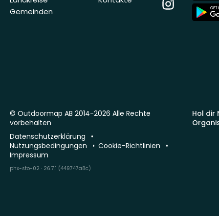
Instagram
App
Gemeinden
Store
© Outdoormap AB 2014-2026 Alle Rechte
Hol dir
vorbehalten
Organi
Datenschutzerklärung
Nutzungsbedingungen
Cookie-Richtlinien
Impressum
phx-sto-02 · 26.7.1 (449747a8c)