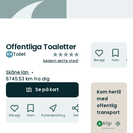
Offentliga Toaletter
Handlinger
ud
Toilet
af
Besøgt
Gem
Rute
bedøm dette sted!
5
Amt:
Skåne län
stjerner
6745.53 km fra dig
Se på kort
Kom hertil
med
Handlinger
offentlig
transport
Besøgt
Gem
Rutevejledning
Del
Afgang
A
Find
det