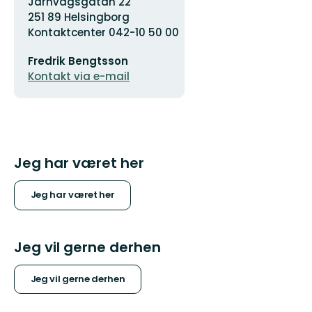
Järnvägsgatan 22
251 89 Helsingborg
Kontaktcenter 042-10 50 00
E-
Fredrik Bengtsson
mailadresse
Kontakt via e-mail
Jeg har været her
Jeg har været her
Jeg vil gerne derhen
Jeg vil gerne derhen