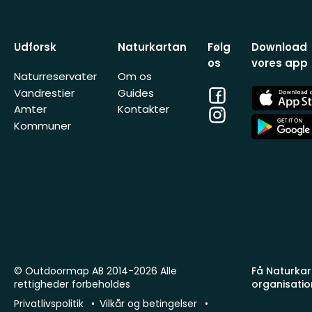
Udforsk
Naturkartan
Følg
Download
os
vores app
Naturreservater
Om os
Facebook
App
Vandrestier
Guides
Store
Amter
Kontakter
Instagram
App
Kommuner
Store
© Outdoormap AB 2014-2026 Alle
Få Naturkart
rettigheder forbeholdes
organisatio
Privatlivspolitik
Vilkår og betingelser