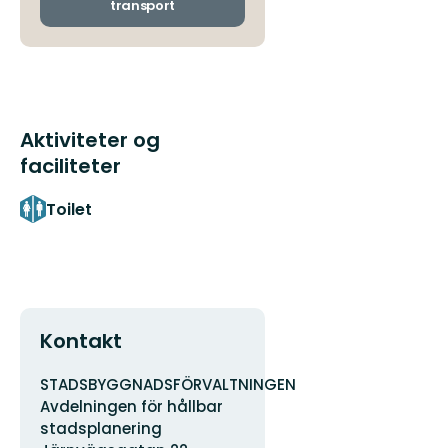
transport
som
vill
natur!
Aktiviteter og
faciliteter
Toilet
Kontakt
Adresse
Organisationens
STADSBYGGNADSFÖRVALTNINGEN
logotype
Avdelningen för hållbar
stadsplanering