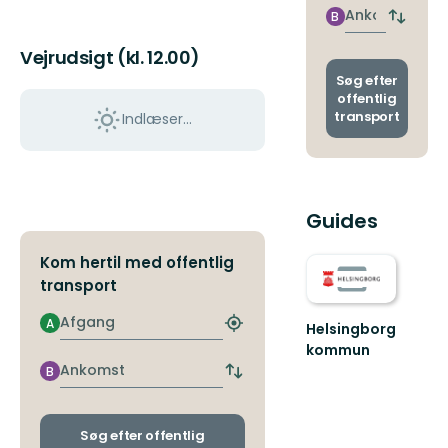
nærme
Ankomst
B
Skift
stoppe
afgang
Vejrudsigt (kl. 12.00)
og
ankoms
Søg efter
offentlig
transport
Indlæser...
Guides
Kom hertil med offentlig
transport
Afgang
A
Helsingborg
Find
det
kommun
nærmeste
Helsingborg
Ankomst
B
Skift
stoppested
är
afgangs-
staden
og
för
ankomststoppesteder
Søg efter offentlig
dig