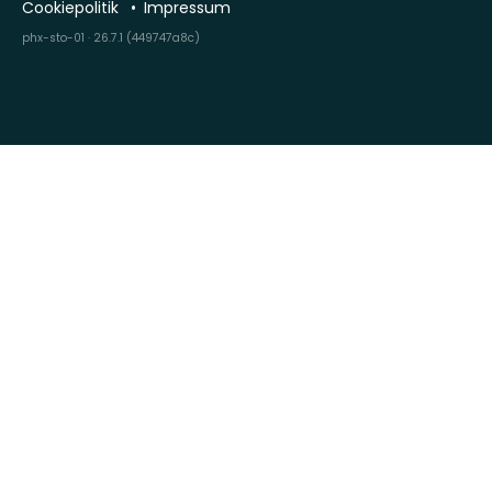
Cookiepolitik
Impressum
phx-sto-01 · 26.7.1 (449747a8c)