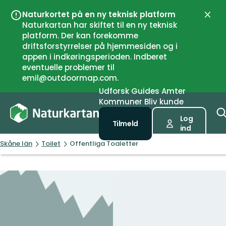
Naturkortet på en ny teknisk platform
Luk
Naturkartan har skiftet til en ny teknisk
platform. Der kan forekomme
driftsforstyrrelser på hjemmesiden og i
appen i indkøringsperioden. Indberet
eventuelle problemer til
emil@outdoormap.com.
Udforsk
Guides
Amter
Kommuner
Bliv kunde
Log
Tilmeld
ind
Skåne län
Toilet
Offentliga Toaletter